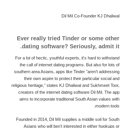
sobre
unir
inclusive
Dil Mil Co-Founder KJ Dhaliwal
igual
tema,
que
Ever really tried Tinder or some other
ha
dating software? Seriously, admit it.
evolucionado
mucho
For a lot of hectic, youthful experts, it's hard to withstand
en
the call of internet dating programs. But also for lots of
las
southern area Asians, apps like Tinder "aren’t addressing
ultimos
their own aspire to protect their particular social and
tiempos
religious heritage," states KJ Dhaliwal and Sukhmeet Toor,
creators of the internet dating software Dil Mil. The app
aims to incorporate traditional South Asian values with
modern tools.
Founded in 2014, Dil Mil supplies a middle soil for South
Asians who will ben't interested in either hookups or