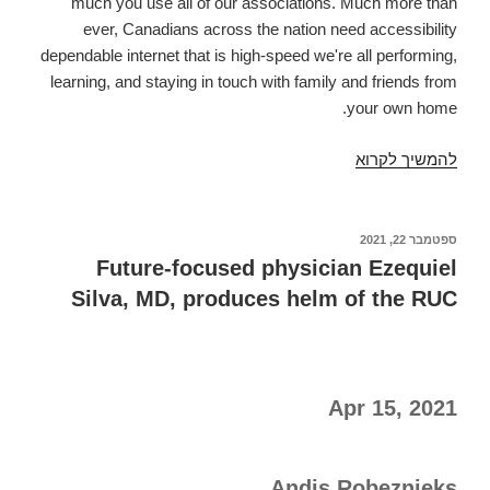
much you use all of our associations. Much more than
ever, Canadians across the nation need accessibility
dependable internet that is high-speed we're all performing,
learning, and staying in touch with family and friends from
your own home.
להמשיך לקרוא
Ontario
spends
$233,000
to
פורסם
ספטמבר 22, 2021
ב
bring
Future-focused physician Ezequiel
Internet
Silva, MD, produces helm of the RUC
that
is
high-
speed
Apr 15, 2021
to
families
in
Andis Robeznieks