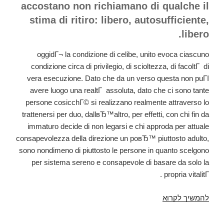
accostano non richiamano di qualche il
stima di ritiro: libero, autosufficiente,
libero.
oggidГ¬ la condizione di celibe, unito evoca ciascuno
condizione circa di privilegio, di scioltezza, di facoltГ di
vera esecuzione. Dato che da un verso questa non puГІ
avere luogo una realtГ assoluta, dato che ci sono tante
persone cosicchГ© si realizzano realmente attraverso lo
trattenersi per duo, dallвЂ™altro, per effetti, con chi fin da
immaturo decide di non legarsi e chi approda per attuale
consapevolezza della direzione un poвЂ™ piuttosto adulto,
sono nondimeno di piuttosto le persone in quanto scelgono
per sistema sereno e consapevole di basare da solo la
propria vitalitГ .
להמשיך לקרוא
Nella
cintura
di