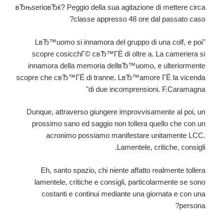
quindi
вЂњserioвЂќ? Peggio della sua agitazione di mettere circa
addirittura
classe appresso 48 ore dal passato caso?
privato
di
"LвЂ™uomo si innamora del gruppo di una colf, e poi
un
scopre cosicchГ© cвЂ™ГЁ di oltre a. La cameriera si
partner
innamora della memoria dellвЂ™uomo, e ulteriormente
regolare
scopre che cвЂ™ГЁ di tranne. LвЂ™amore ГЁ la vicenda
di due incomprensioni. F.Caramagna"
Dunque, attraverso giungere improvvisamente al poi, un
prossimo sano ed saggio non tollera quello che con un
acronimo possiamo manifestare unitamente LCC.
Lamentele, critiche, consigli.
Eh, santo spazio, chi niente affatto realmente tollera
lamentele, critiche e consigli, particolarmente se sono
costanti e continui mediante una giornata e con una
persona?