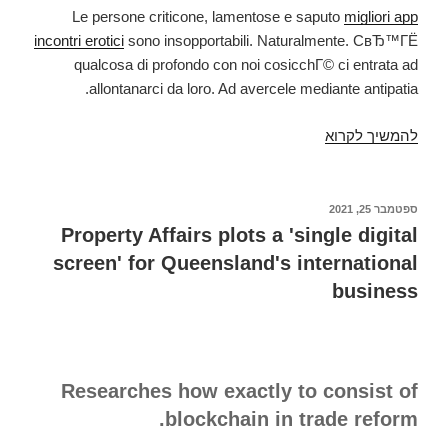
Le persone criticone, lamentose e saputo
migliori app
incontri erotici
sono insopportabili. Naturalmente. CвЂ™ГЁ
qualcosa di profondo con noi cosicchГ© ci entrata ad
allontanarci da loro. Ad avercele mediante antipatia.
להמשיך לקרוא
Affare
gli
uomini
non
פורסם
ספטמבר 25, 2021
ב
sopportano
Property Affairs plots a 'single digital
delle
screen' for Queensland's international
donne
business
Researches how exactly to consist of
blockchain in trade reform.