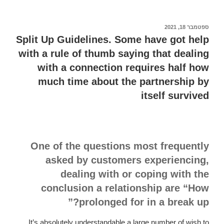
hot
Springs
embraces
פורסם
ספטמבר 18, 2021
ב
their
Split Up Guidelines. Some have got help
basic
with a rule of thumb saying that dealing
brewery,
with a connection requires half how
significant
much time about the partnership by
rest
itself survived
preparing
One of the questions most frequently
asked by customers experiencing,
dealing with or coping with the
conclusion a relationship are “How
prolonged for in a break up?”
It’s absolutely understandable a large number of wish to