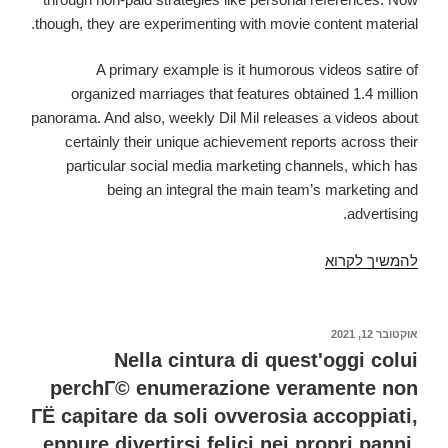
though, they are experimenting with movie content material.
A primary example is it humorous videos satire of
organized marriages that features obtained 1.4 million
panorama. And also, weekly Dil Mil releases a videos about
certainly their unique achievement reports across their
particular social media marketing channels, which has
being an integral the main team’s marketing and
advertising.
להמשיך לקרוא
This
Tinder-
Alternative
Disrupts
פורסם
אוקטובר 12, 2021
ב
Matchmaking
Nella cintura di quest'oggi colui
In
perchГ© enumerazione veramente non
South
ГЁ capitare da soli ovverosia accoppiati,
Asian
eppure divertirsi felici nei propri panni,