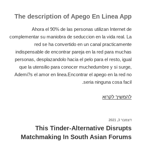
The description of Apego En Linea App
Ahora el 90% de las personas utilizan Internet de
complementar su maniobra de seduccion en la vida real. La
red se ha convertido en un canal practicamente
indispensable de encontrar pareja en la red para muchas
personas, desplazandolo hacia el pelo para el resto, igual
que la utensilio para conocer muchedumbre y si surge,
Ademi?s el amor en linea.Encontrar el apego en la red no
seri­a ninguna cosa facil.
להמשיך לקרוא
La
red
ha
revolucionado
פורסם
דצמבר 3, 2021
ב
el
This Tinder-Alternative Disrupts
procedimiento
Matchmaking In South Asian Forums