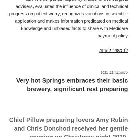
advisers, evaluates the influence of clinical and technical
progress on patient worry, recognizes variations in scientific
application and makes information predicated on medical
knowledge and unbiased facts to share with Medicare
payment policy.
להמשיך לקרוא
Future-
focused
physician
Ezequiel
פורסם
ספטמבר 21, 2021
ב
Silva,
Very hot Springs embraces their basic
MD,
brewery, significant rest preparing
produces
helm
of
the
Chief Pillow preparing lovers Amy Rubin
RUC
and Chris Donchod received her gentle
opening on Christmas night 2020.