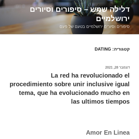
דילוג
דלילה שמש – סיפורים וסיורים
לתוכן
ירושלמיים
סיפורים וסיורים ירושלמיים בטעם של פעם
קטגוריה:
DATING
פורסם
דצמבר 28, 2021
ב
La red ha revolucionado el
procedimiento sobre unir inclusive igual
tema, que ha evolucionado mucho en
las ultimos tiempos
Amor En Linea