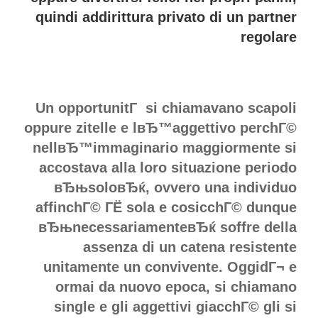
Forums
quindi addirittura privato di un partner
regolare
Un opportunitГ si chiamavano scapoli
oppure zitelle e lвЂ™aggettivo perchГ©
nellвЂ™immaginario maggiormente si
accostava alla loro situazione periodo
вЂњsoloвЂќ, ovvero una individuo
affinchГ© ГЁ sola e cosicchГ© dunque
вЂњnecessariamenteвЂќ soffre della
assenza di un catena resistente
unitamente un convivente. OggidГ¬ e
ormai da nuovo epoca, si chiamano
single e gli aggettivi giacchГ© gli si