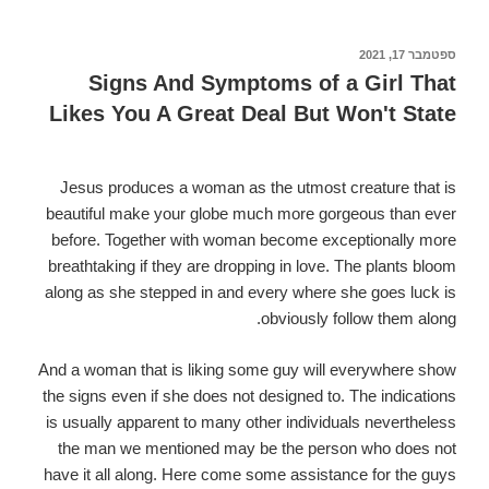
Guidelines.
Some
פורסם
ספטמבר 17, 2021
ב
have
Signs And Symptoms of a Girl That
got
Likes You A Great Deal But Won't State
help
with
a
Jesus produces a woman as the utmost creature that is
rule
beautiful make your globe much more gorgeous than ever
of
before. Together with woman become exceptionally more
thumb
breathtaking if they are dropping in love. The plants bloom
saying
along as she stepped in and every where she goes luck is
that
obviously follow them along.
dealing
with
And a woman that is liking some guy will everywhere show
a
the signs even if she does not designed to. The indications
connection
is usually apparent to many other individuals nevertheless
requires
the man we mentioned may be the person who does not
half
have it all along. Here come some assistance for the guys