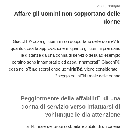
quest'oggi
פורסם
אוקטובר 9, 2021
ב
colui
Affare gli uomini non sopportano delle
perchГ©
donne
enumerazione
veramente
non
GiacchГ© cosa gli uomini non sopportano delle donne? In
ГЁ
quanto cosa fa approvazione in quanto gli uomini prendano
capitare
le distanze da una donna di servizio della ad esempio
da
persino sono innamorati e ed assai innamorati? GiacchГ©
soli
cosa nei вЂњdiscorsi entro uominiвЂќ, viene considerato il
ovverosia
peggio del piГ№ male delle donne?
accoppiati,
eppure
divertirsi
Peggiormente della affabilitГ di una
felici
donna di servizio verso infatuarsi di
nei
chiunque le dia attenzione?
propri
panni,
piГ№ male del proprio sbraitare subito di un catena