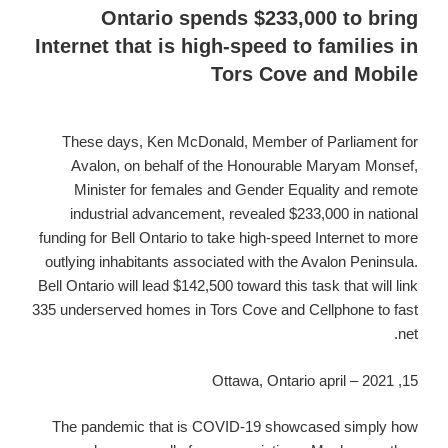
ב
'single
Ontario spends $233,000 to bring
digital
Internet that is high-speed to families in
screen'
Tors Cove and Mobile
for
Queensland's
international
These days, Ken McDonald, Member of Parliament for
business
Avalon, on behalf of the Honourable Maryam Monsef,
Minister for females and Gender Equality and remote
industrial advancement, revealed $233,000 in national
funding for Bell Ontario to take high-speed Internet to more
outlying inhabitants associated with the Avalon Peninsula.
Bell Ontario will lead $142,500 toward this task that will link
335 underserved homes in Tors Cove and Cellphone to fast
net.
15, 2021 – Ottawa, Ontario april
The pandemic that is COVID-19 showcased simply how