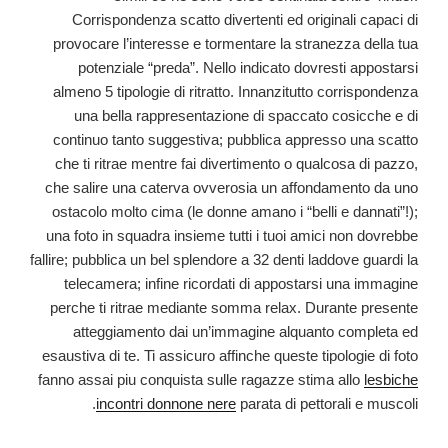
Corrispondenza scatto divertenti ed originali capaci di
provocare l’interesse e tormentare la stranezza della tua
potenziale “preda”. Nello indicato dovresti appostarsi
almeno 5 tipologie di ritratto. Innanzitutto corrispondenza
una bella rappresentazione di spaccato cosicche e di
continuo tanto suggestiva; pubblica appresso una scatto
che ti ritrae mentre fai divertimento o qualcosa di pazzo,
che salire una caterva ovverosia un affondamento da uno
ostacolo molto cima (le donne amano i “belli e dannati”!);
una foto in squadra insieme tutti i tuoi amici non dovrebbe
fallire; pubblica un bel splendore a 32 denti laddove guardi la
telecamera; infine ricordati di appostarsi una immagine
perche ti ritrae mediante somma relax. Durante presente
atteggiamento dai un’immagine alquanto completa ed
esaustiva di te. Ti assicuro affinche queste tipologie di foto
fanno assai piu conquista sulle ragazze stima allo
lesbiche
incontri donnone nere
parata di pettorali e muscoli.