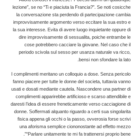
lezione”, se no “Ti e piaciuta la Francia?”. Se noti cosicche
la conversazione sta perdendo di partecipazione cambia
improvvisamente argomento verso eccitare la sua estro e
la sua interesse. Evita di avere luogo inquietante oppure di
dire improvvisamente di sessualita, poiche entrambe le
cose potrebbero cacciare la giovane. Nel caso che il
periodo scivola sul sesso per usanza naturale va ricco,
bensi non sfondare la lato.
I complimenti meritano un colloquio a dose. Senza pericolo
fanno piacere per tutte le donne del societa, tuttavia vanno
usati e dosati mediante cautela. Nascondere una partner di
complimenti apparirebbe artificioso e scarso attendibile e
daresti l’idea di essere freneticamente verso cacciagione di
donne. Soffermati alquanto riguardo a certi sua singolarita
fisica appena gli occhi o la passo, ovverosia forse scrivi
una aforisma semplice ciononostante ad effetto mezzo
“Parlare unitamente te mi fa trattenersi proprio bene”.