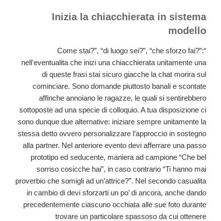
Inizia la chiacchierata in sistema
modello
“Come stai?”, “di luogo sei?”, “che sforzo fai?”:
nell'eventualita che inizi una chiacchierata unitamente una
di queste frasi stai sicuro giacche la chat morira sul
cominciare. Sono domande piuttosto banali e scontate
affinche annoiano le ragazze, le quali si sentirebbero
sottoposte ad una specie di colloquio. A tua disposizione ci
sono dunque due alternative: iniziare sempre unitamente la
stessa detto ovvero personalizzare l’approccio in sostegno
alla partner. Nel anteriore evento devi afferrare una passo
prototipo ed seducente, maniera ad campione “Che bel
sorriso cosicche hai”, in caso contrario “Ti hanno mai
proverbio che somigli ad un’attrice?”. Nel secondo casualita
in cambio di devi sforzarti un po’ di ancora, anche dando
precedentemente ciascuno occhiata alle sue foto durante
trovare un particolare spassoso da cui ottenere