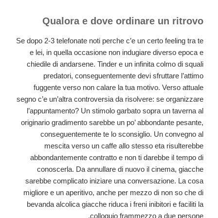
Qualora e dove ordinare un ritrovo
Se dopo 2-3 telefonate noti perche c’e un certo feeling tra te
e lei, in quella occasione non indugiare diverso epoca e
chiedile di andarsene. Tinder e un infinita colmo di squali
predatori, conseguentemente devi sfruttare l’attimo
fuggente verso non calare la tua motivo. Verso attuale
segno c’e un’altra controversia da risolvere: se organizzare
l’appuntamento? Un stimolo garbato sopra un taverna al
originario gradimento sarebbe un po’ abbondante pesante,
conseguentemente te lo sconsiglio. Un convegno al
mescita verso un caffe allo stesso eta risulterebbe
abbondantemente contratto e non ti darebbe il tempo di
conoscerla. Da annullare di nuovo il cinema, giacche
sarebbe complicato iniziare una conversazione. La cosa
migliore e un aperitivo, anche per mezzo di non so che di
bevanda alcolica giacche riduca i freni inibitori e faciliti la
colloquio frammezzo a due persone.