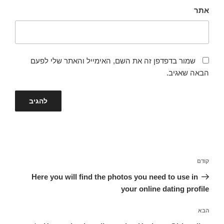
אתר
שמור בדפדפן זה את השם, האימייל והאתר שלי לפעם
הבאה שאגיב.
ניווט
קודם
הפוסט
הקודם
Here you will find the photos you need to use in
your online dating profile
הבא
הפוסט
הבא