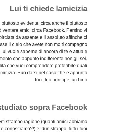
Lui ti chiede lamicizia
 piuttosto evidente, circa anche il piuttosto
i diventare amici circa Facebook. Persino vi
irciata da assente e il assoluto affinche ci
olesse il cielo che avete non molti compagno
e lui vuole saperne di ancora di te e attuale
mento che appunto indifferente non gli sei.
ita che vuoi comprendere preferibile quali
lamicizia. Puo darsi nel caso che e appunto
lui il tuo principe turchino.
e studiato sopra Facebook
erti strambo ragione (quanti amici abbiamo
conosciamo?!) e, dun strappo, tutti i tuoi