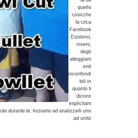
quello
cosicche
fa circa
Facebook
. Esistono,
invero,
degli
atteggiam
enti
inconfondi
bili in
quanto ti
dicono
esplicitam
uto durante te. Iniziamo ad analizzarli uno
ad unito: