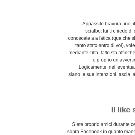
Appassito bravura uno, il
scialbo: lui ti chiede d
conoscete a a fatica (qualche sb
tanto stato entro di voi), v
mediante citta, fatto sta affinch
e proprio un avverti
Logicamente, nell'eventual
siano le sue intenzioni, ascia 
Il lik
Siete proprio amici durante c
sopra Facebook in quanto manco 