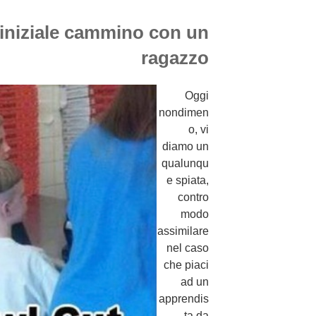
l iniziale cammino con un
ragazzo
Oggi
nondimen
o, vi
diamo un
qualunqu
e spiata,
contro
modo
assimilare
nel caso
che piaci
ad un
apprendis
ta da