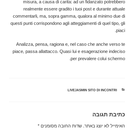
misura, a causa di carita: ad un fidanzato potrebbero
realmente essere gradito i tuoi post e durante attuale
commentarli, ma, sopra gamma, qualora al minimo due di
questi punti corrispondono agli atteggiamenti di quel tipo, gli
piaci.
Analizza, pensa, ragiona e, nel caso che anche verso te
piace, passa allattacco. Quasi lui e esagerazione indeciso
per prevalere colui schermo.
קטגוריות
LIVEJASMIN SITO DI INCONTRI
כתיבת תגובה
האימייל לא יוצג באתר.
שדות החובה מסומנים
*