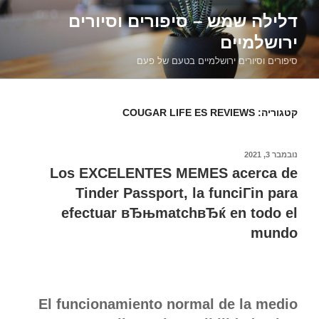
דילוג
דלילה שמש – סיפורים וסיורים
לתוכן
ירושלמיים
סיפורים וסיורים ירושלמיים בטעם של פעם
קטגוריה:
COUGAR LIFE ES REVIEWS
פורסם
נובמבר 3, 2021
ב
Los EXCELENTES MEMES acerca de
Tinder Passport, la funciГіn para
efectuar вЂњmatchвЂќ en todo el
mundo
El funcionamiento normal de la medio