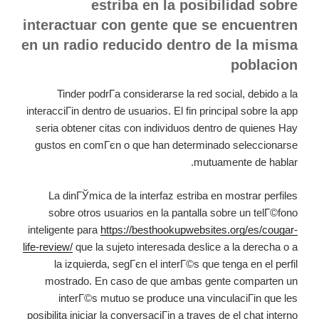
estriba en la posibilidad sobre
interactuar con gente que se encuentren
en un radio reducido dentro de la misma
poblacion
Tinder podrГ­a considerarse la red social, debido a la
interacciГіn dentro de usuarios. El fin principal sobre la app
seri­a obtener citas con individuos dentro de quienes Hay
gustos en comГєn o que han determinado seleccionarse
mutuamente de hablar.
La dinГЎmica de la interfaz estriba en mostrar perfiles
sobre otros usuarios en la pantalla sobre un telГ©fono
inteligente para
https://besthookupwebsites.org/es/cougar-
life-review/
que la sujeto interesada deslice a la derecha o a
la izquierda, segГєn el interГ©s que tenga en el perfil
mostrado. En caso de que ambas gente comparten un
interГ©s mutuo se produce una vinculaciГіn que les
posibilita iniciar la conversaciГіn a traves de el chat interno