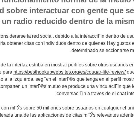
ad sobre interactuar con gente que s
 un radio reducido dentro de la mis
onsiderarse la red social, debido a la interacciГіn dentro de usua
eri­a obtener citas con individuos dentro de quienes Hay gusto
determinado seleccionarse m
e la interfaz estriba en mostrar perfiles sobre otros usuarios e
te para
https://besthookupwebsites.org/es/cougar-life-review/
que
 o a la izquierda, segГєn el interГ©s que tenga en el perfil mos
mparten un interГ©s mutuo se produce una vinculaciГіn que les 
conversaciГіn a traves de el chat inte
 con mГЎs sobre 50 millones sobre usuarios en cualquier el univ
erada una de las aplicaciones de citas mГЎs relevantes adentro