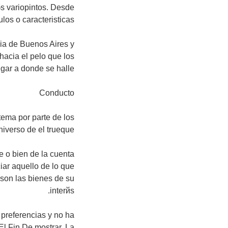
бs variopintos. Desde
os o caracteri­sticas.
cia de Buenos Aires y
acia el pelo que los
ar a donde se halle".
Conducto
stema por parte de los
iverso de el trueque.
e o bien de la cuenta
iar aquello de lo que
 son las bienes de su
interйs.
 preferencias y no ha
El Fin De mostrar. La