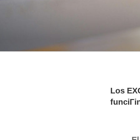
Los EX
funciГі
El