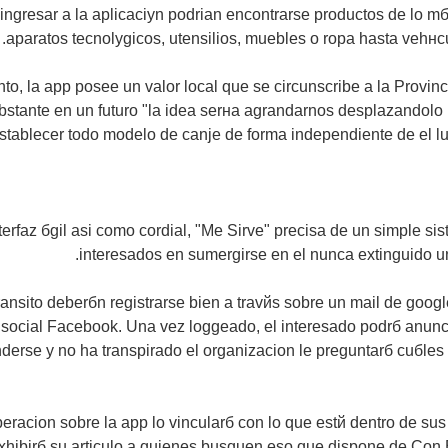
 ingresar a la aplicaciуn podri­an encontrarse productos de lo m
aparatos tecnolуgicos, utensilios, muebles o ropa hasta vehнcul
to, la app posee un valor local que se circunscribe a la Provin
stante en un futuro "la idea serнa agrandarnos desplazandolo h
tablecer todo modelo de canje de forma independiente de el lug
terfaz бgil asi­ como cordial, "Me Sirve" precisa de un simple si
interesados en sumergirse en el nunca extinguido un
ransito deberбn registrarse bien a travйs sobre un mail de googl
d social Facebook. Una vez loggeado, el interesado podrб anunc
derse y no ha transpirado el organizacion le preguntarб cuбles
peracion sobre la app lo vincularб con lo que estй dentro de sus
xhibirб su arti­culo a quienes busquen eso que dispone de Con 