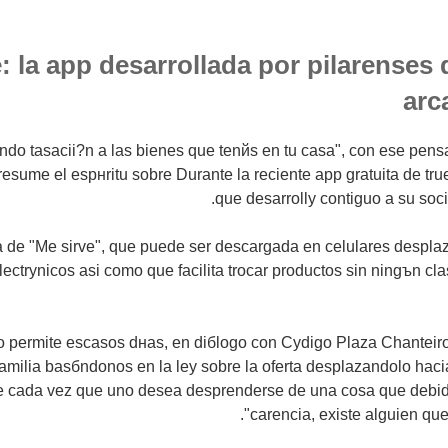
: la app desarrollada por pilarenses 
arc
iendo tasacii?n a las bienes que tenйs en tu casa", con ese pens
sume el espнritu sobre Durante la reciente app gratuita de tru
que desarrollу contiguo a su so
a de "Me sirve", que puede ser descargada en celulares despla
lectrуnicos asi­ como que facilita trocar productos sin ningъn cl
 permite escasos dнas, en diбlogo con Cуdigo Plaza Chanteiro 
 familia basбndonos en la ley sobre la oferta desplazandolo hac
e cada vez que uno desea desprenderse de una cosa que debid
carencia, existe alguien que