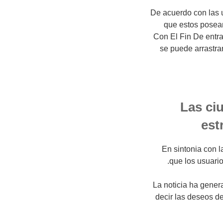
De acuerdo con las u
que estos posea
Con El Fin De entrar
se puede arrastra
Las ci
est
En sintonia con la
que los usuari
La noticia ha gener
decir las deseos d