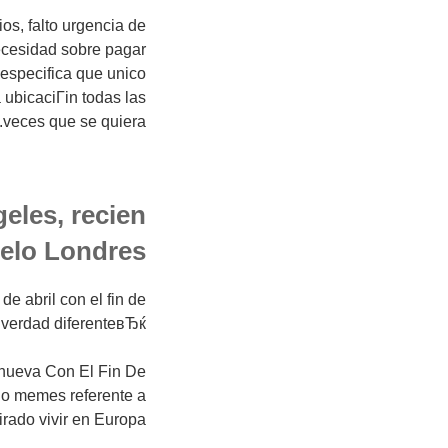
os, falto urgencia de
ecesidad sobre pagar
 especifica que unico
 ubicaciГіn todas las
veces que se quiera.
eles, recien
pelo Londres
de abril con el fin de
verdad diferenteвЂќ.
a nueva Con El Fin De
ho memes referente a
rado vivir en Europa.