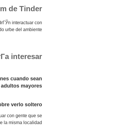
um de Tinder
drГЎn interactuar con
o urbe del ambiente.
Г­a interesar
venes cuando sean
 adultos mayores
obre verlo soltero
tuar con gente que se
e la misma localidad.