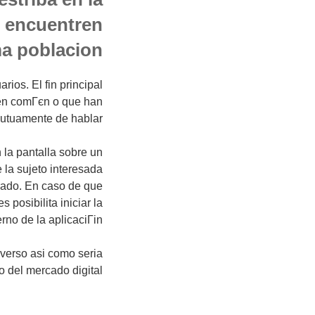
e encuentren
ma poblacion
rios. El fin principal
s en comГєn o que han
utuamente de hablar.
n la pantalla sobre un
 la sujeto interesada
trado. En caso de que
posibilita iniciar la
rno de la aplicaciГіn.
erso asi­ como seri­a
 del mercado digital.