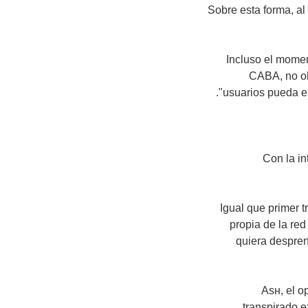
Sobre esta forma, al
Incluso el momen
CABA, no ob
usuarios pueda es
Con la in
Igual que primer t
propia de la re
quiera despren
Asн, el o
transpirado e