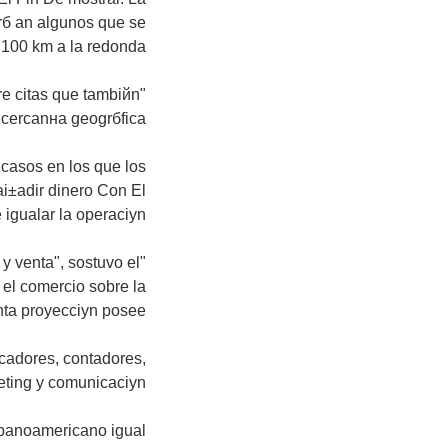
rб an algunos que se
 100 km a la redonda.
bre citas que tambiйn
cercanнa geogrбfica.
casos en los que los
 ai±adir dinero Con El
 igualar la operaciуn.
 y venta", sostuvo el
el comercio sobre la
ta proyecciуn posee".
eсadores, contadores,
ting y comunicaciуn.
ispanoamericano igual