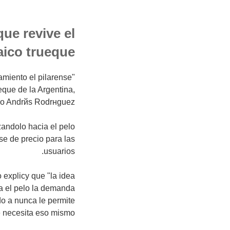
que revive el
aico trueque
amiento el pilarense
eque de la Argentina,
cio Andrйs Rodrнguez.
zandolo hacia el pelo
ase de precio para las
usuarios.
explicу que "la idea
ia el pelo la demanda
o a nunca le permite
 necesita eso mismo".