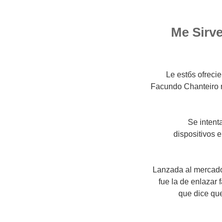
Me Sirve
"Le estбs ofrec
Facundo Chanteiro re
Se intent
dispositivos e
Lanzada al mercado
fue la de enlazar
que dice qu