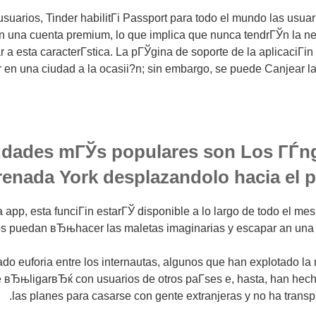
suarios, Tinder habilitГі Passport para todo el mundo las usuari
n una cuenta premium, lo que implica que nunca tendrГЎn la n
 a esta caracterГ­stica. La pГЎgina de soporte de la aplicaciГіn
r en una ciudad a la ocasii?n; sin embargo, se puede Canjear la
udades mГЎs populares son Los ГЃng
renada York desplazandolo hacia el 
 app, esta funciГіn estarГЎ disponible a lo largo de todo el mes 
os puedan вЂњhacer las maletas imaginarias y escapar an una 
ado euforia entre los internautas, algunos que han explotado l
e вЂњligarвЂќ con usuarios de otros paГ­ses e, hasta, han hec
las planes para casarse con gente extranjeras y no ha transpi