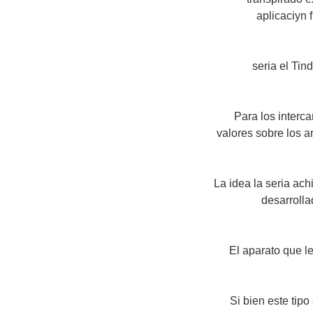
aplicaciуn
"seri­a el T
Para los interc
valores sobre los ar
"La idea la seri­a ac
desarrolla
El aparato que l
Si bien este tip