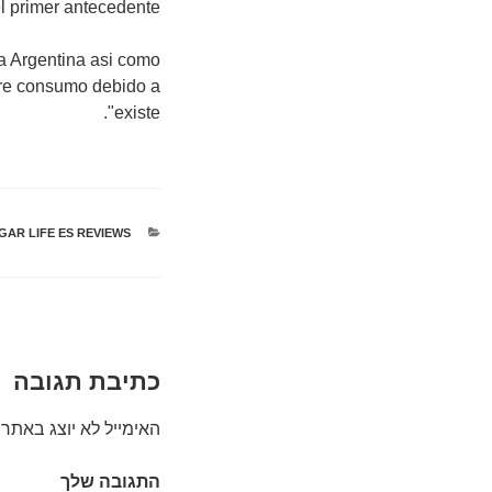
 primer antecedente.
a Argentina asi­ como
bre consumo debido a
existe".
קטגוריות
AR LIFE ES REVIEWS
כתיבת תגובה
האימייל לא יוצג באתר.
התגובה שלך