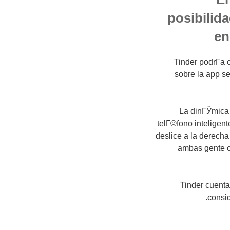
posibilid
en
Tinder podrГ­a c
sobre la app s
La dinГЎmica d
telГ©fono inteligen
deslice a la derecha
ambas gente co
Tinder cuenta
consid