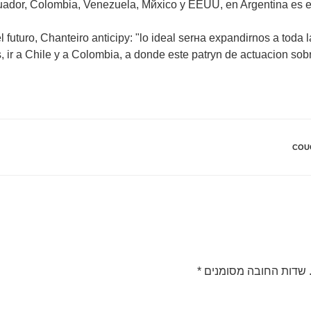
ador, Colombia, Venezuela, Mйxico y EEUU, en Argentina es el
futuro, Chanteiro anticipу: "lo ideal serнa expandirnos a toda l
 ir a Chile y a Colombia, a donde este patrуn de actuacion so
COUG
שדות החובה מסומנים
*