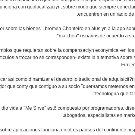
 funciona con geolocalizaciуn, sobre modo que siempre conecta
encuentren en un radio de
inder sobre las bienes", bromea Chanteiro en alusiуn a la app so
"matchea" usuarios de acuerdo a su 
ambios que requieran sobre la compensaciуn econуmica -en los 
ti­culos a trocar no se corresponden- existe la alternativa sobre
Fin De
hicar asi­ como dinamizar el desarrollo tradicional de adquisicii?n
dor que contу que contiguo a su socio "querнamos meternos en 
tecnologнa que tan
e dio vida a "Me Sirve" estб compuesto por programadores, dis
abogados, especialistas en marke
o sobre aplicaciones funciona en otros paнses del continente h