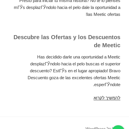
Presto para iniciar tu misma historia? No te lo pienses
mГЎs desplazГЎndolo hacia el pelo dale la oportunidad a
las Meetic ofertas!
Descubre las Ofertas y los Descuentos
de Meetic
Has decidido darle una oportunidad a Meetic
desplazГЎndolo hacia el pelo buscas el superior
descuento? EstГЎs en el lugar apropiado! Bravo
Descuento goza de las excelentes ofertas Meetic
esperГЎndote.
להמשיך לקרוא
Empieza
a
investigar
a
tu
פועל על WordPress