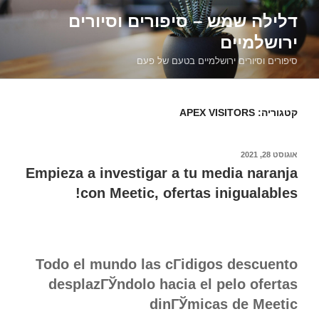
דילוג
דלילה שמש – סיפורים וסיורים
לתוכן
ירושלמיים
סיפורים וסיורים ירושלמיים בטעם של פעם
קטגוריה:
APEX VISITORS
פורסם
אוגוסט 28, 2021
ב
Empieza a investigar a tu media naranja
con Meetic, ofertas inigualables!
Todo el mundo las cГіdigos descuento
desplazГЎndolo hacia el pelo ofertas
dinГЎmicas de Meetic