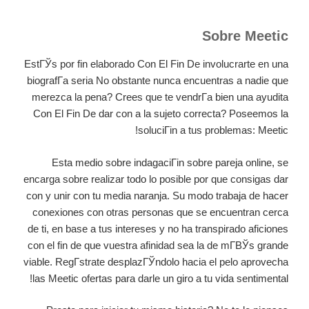
Sobre Meetic
EstГЎs por fin elaborado Con El Fin De involucrarte en una
biografГ­a seria No obstante nunca encuentras a nadie que
merezca la pena? Crees que te vendrГ­a bien una ayudita
Con El Fin De dar con a la sujeto correcta? Poseemos la
soluciГіn a tus problemas: Meetic!
Esta medio sobre indagaciГіn sobre pareja online, se
encarga sobre realizar todo lo posible por que consigas dar
con y unir con tu media naranja. Su modo trabaja de hacer
conexiones con otras personas que se encuentran cerca
de ti, en base a tus intereses y no ha transpirado aficiones
con el fin de que vuestra afinidad sea la de mГ­ВЎs grande
viable. RegГ­strate desplazГЎndolo hacia el pelo aprovecha
las Meetic ofertas para darle un giro a tu vida sentimental!