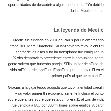
oportunidades de descubrir a alguien sobre tu afГЎn debido
a las Meetic ofertas!
La leyenda de Meetic
Meetic fue fundada en 2001 en ParГ­s por un empresario
francГ©s, Marc Simoncini. Su lanzamiento revolucionГі el
sector de las citas y no ha transpirado fue cualquier un
Г©xito desprovisto precedente entre la comunidad sobre
gente soltera que buscaba pareja. SГіlo un par de aГ±os de
vida mГЎs tarde, abriГі en EspaГ±a que se convirtiГі en el
primer paГ­s al que se expandГ­a.
Gracias a la gigantesco acogida que tuvo, la entidad creciГі
y su valor aumentГі exponencialmente Incluso el punto
sobre que antes sobre que esta cumpliera 11 aГ±os de vida
fue vendida a IAC por 300 millones sobre eurillos. A partir