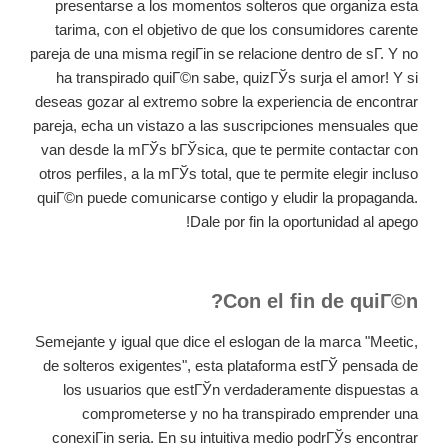
presentarse a los momentos solteros que organiza esta
tarima, con el objetivo de que los consumidores carente
pareja de una misma regiГіn se relacione dentro de sГ­. Y no
ha transpirado quiГ©n sabe, quizГЎs surja el amor! Y si
deseas gozar al extremo sobre la experiencia de encontrar
pareja, echa un vistazo a las suscripciones mensuales que
van desde la mГЎs bГЎsica, que te permite contactar con
otros perfiles, a la mГЎs total, que te permite elegir incluso
quiГ©n puede comunicarse contigo y eludir la propaganda.
Dale por fin la oportunidad al apego!
Con el fin de quiГ©n?
Semejante y igual que dice el eslogan de la marca "Meetic,
de solteros exigentes", esta plataforma estГЎ pensada de
los usuarios que estГЎn verdaderamente dispuestas a
comprometerse y no ha transpirado emprender una
conexiГіn seria. En su intuitiva medio podrГЎs encontrar