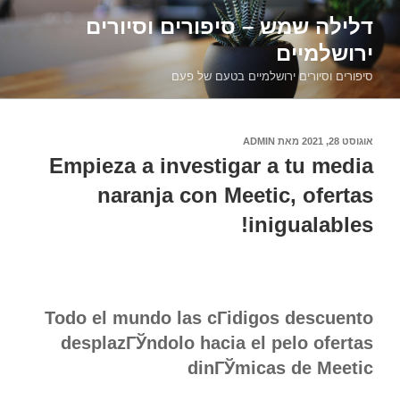
דילוג
דלילה שמש – סיפורים וסיורים
לתוכן
ירושלמיים
סיפורים וסיורים ירושלמיים בטעם של פעם
פורסם
אוגוסט 28, 2021
מאת
ADMIN
ב
Empieza a investigar a tu media
naranja con Meetic, ofertas
inigualables!
Todo el mundo las cГіdigos descuento
desplazГЎndolo hacia el pelo ofertas
dinГЎmicas de Meetic