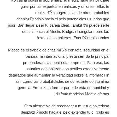
No ves la ocasiГіn sobre hallar tu media naranja? DГ©jate
guiar por las expertos en enlaces y uniones. Ellos te
realizarГЎn sugerencias de otros probables
desplazГЎndolo hacia el pelo potenciales usuarios que
podrГ­В­an llegar a ser tu pareja ideal. TambiГ©n puede serte
de asistencia el Meetic Badge: el singular sobre las
excelentes solteros. EncuГ©ntralos todos!
Meetic es el trabajo de citas mГЎs con total seguridad en el
panorama internacional y esta serГ­В­a la principal
preponderancia sobre esta empresa. Para eso, las
usuarios contabilizan con perfiles excesivamente
detallados que aumentan la veracidad sobre la informaciГіn
asГ­ como las probabilidades de conectarte con tu alma
gemela. Empieza a formar parte de esta comunidad y
disfruta modelos Meetic ofertas!
Otra alternativa de reconocer a multitud novedosa
desplazГЎndolo hacia el pelo extender tu cГ­rculo es