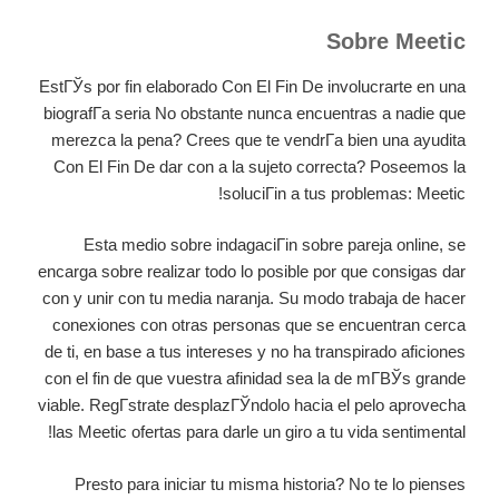
Sobre Meetic
EstГЎs por fin elaborado Con El Fin De involucrarte en una
biografГ­a seria No obstante nunca encuentras a nadie que
merezca la pena? Crees que te vendrГ­a bien una ayudita
Con El Fin De dar con a la sujeto correcta? Poseemos la
soluciГіn a tus problemas: Meetic!
Esta medio sobre indagaciГіn sobre pareja online, se
encarga sobre realizar todo lo posible por que consigas dar
con y unir con tu media naranja. Su modo trabaja de hacer
conexiones con otras personas que se encuentran cerca
de ti, en base a tus intereses y no ha transpirado aficiones
con el fin de que vuestra afinidad sea la de mГ­ВЎs grande
viable. RegГ­strate desplazГЎndolo hacia el pelo aprovecha
las Meetic ofertas para darle un giro a tu vida sentimental!
Presto para iniciar tu misma historia? No te lo pienses