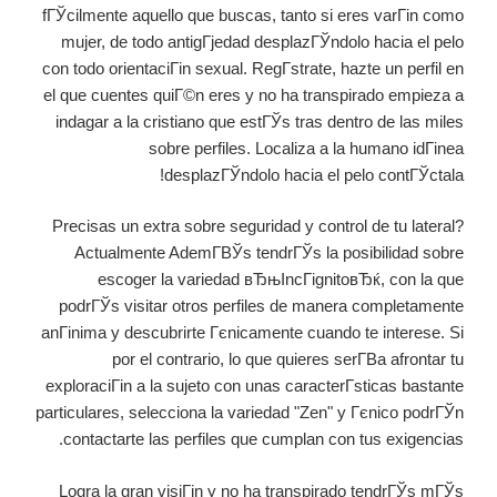
fГЎcilmente aquello que buscas, tanto si eres varГіn como
mujer, de todo antigГјedad desplazГЎndolo hacia el pelo
con todo orientaciГіn sexual. RegГ­strate, hazte un perfil en
el que cuentes quiГ©n eres y no ha transpirado empieza a
indagar a la cristiano que estГЎs tras dentro de las miles
sobre perfiles. Localiza a la humano idГіnea
desplazГЎndolo hacia el pelo contГЎctala!
Precisas un extra sobre seguridad y control de tu lateral?
Actualmente AdemГ­ВЎs tendrГЎs la posibilidad sobre
escoger la variedad вЂњIncГіgnitoвЂќ, con la que
podrГЎs visitar otros perfiles de manera completamente
anГіnima y descubrirte Гєnicamente cuando te interese. Si
por el contrario, lo que quieres serГ­В­a afrontar tu
exploraciГіn a la sujeto con unas caracterГ­sticas bastante
particulares, selecciona la variedad "Zen" y Гєnico podrГЎn
contactarte las perfiles que cumplan con tus exigencias.
Logra la gran visiГіn y no ha transpirado tendrГЎs mГЎs