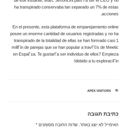
de ese instante, Marc Simoncini pasГі a ser el CEO y no
ha transpirado conservaba tan separado un 7% de estas
acciones.
En el presente, esta plataforma de emparejamiento online
posee un enorme cantidad de usuarios registradas y no ha
transpirado de la totalidad de ellas se han formado casi 1
millГіn de parejas que se han popular a travГ©s de Meetic
en EspaГ±a. Te gustarГ­a ser individuo de ellos? Empieza
debido a tu exploraciГіn!
קטגוריות
APEX VISITORS
כתיבת תגובה
האימייל לא יוצג באתר.
שדות החובה מסומנים
*