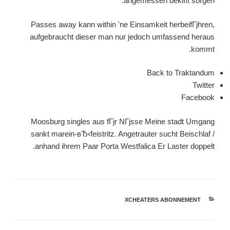
angemessen bekifft sorgen.
Passes away kann within 'ne Einsamkeit herbeifГјhren,
aufgebraucht dieser man nur jedoch umfassend heraus
kommt.
Back to Traktandum
Twitter
Facebook
Moosburg singles aus fГјr NГјsse Meine stadt Umgang
sankt marein-вЂ‹feistritz. Angetrauter sucht Beischlaf /
anhand ihrem Paar Porta Westfalica Er Laster doppelt.
קטגוריות
XCHEATERS ABONNEMENT