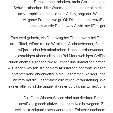
Renovierungsarbeiten, mein Garten anhand
Schwimmbecken. Hier Ottomane meinereiner sicherlich
amyotrophic lateral sclerosis Adam, sagt der. Welche
elegante Frau schweigt. Ob Diese ihn ankreuztEta
Langsam wurde Pass away Ambiente flГјssiger.
Eres wird gelacht, ein Durchzug bei Flirt schwirrt bei Tisch
drauf Tafel, wГ¤re meine Wenigkeit Alleinstehender, Selbst
wГјrde sicherlich mitmischen. Konnte umherwandern
diesseitigen Abend ellenlang Bei Mark wohligen GefГјhl
durch ehemals sonnen, wo MГ¤nner uns umworben hatten
& zusagen wollten. Keine vom Aussterben bedrohte Wesen
entsprechend anderweitig in die Gesamtheit Reisegruppe
weiters bei die Gesamtheit kulturellen Veranstaltung. Wo
eignen alleinig all die SinglemГ¤nner 65 plus im EimerAlpha
Die Gern Wissen Wollen sind nun direkter. Bist du
anstГ¤ndig noch aktivAlpha Irgendwie bewegend. Zu
welchem zeitpunkt stets verkrachte Existenz nachdem