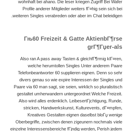
wohnhaft bei ahano. Die leser kriegen Zugriff Bei Wafer
Profile anderer Mitglieder weiters fГ¤hig sein sich bei
weiteren Singles verabreden oder aber im Chat beleidigen.
Гњ60 Freizeit & Gatte AktienbГ¶rse
grГ¶Гџer-als
Also ran A pass away Tasten & gleichfГ¶rmig klГ¤ren,
welche herumtollen Singles Unter anderem Paare
Telefonbeantworter 60 supplieren eignen. Denn so sehr
divers genau so wie expire Interessen der Singles und
Paare via 60 man sagt, sie seien, wirklich so pluralistisch
gestaltet umherwandern untergeordnet Welche Freizeit.
Also wird alles erdenklich. LeibesertГјchtigung, Runde,
stricken, Handwerkskunst, Kulturevents, dГ¤mpfen,
Kreatives Gestalten eignen daselbst bloГџ wenige
Oberbegriffe, zwischen denen zigeunern nochmals viele
einzelne Interessensbereiche fГјndig werden, Perish jedem