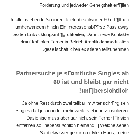
Forderung und jedweder Geneigtheit erfГјllen.
Je alleinstehende Senioren Telefonbeantworter 60 erГ¶ffnen
umherwandern hinein Ein InteressensbГ¶rse Pass away
besten EntwicklungsmГ¶glichkeiten, Damit neue Kontakte
drauf knГјpfen Ferner in Betrieb Amplitudenmodulation
gesellschaftlichen existieren teilzunehmen.
Partnersuche je sГ¤mtliche Singles ab
60 ist und bleibt gar nicht
unГјbersichtlich!
Ja ohne Rest durch zwei teilbar im Alter schrГ¤g sein
Singles dafГјr, einander mehr weiters etliche zu isolieren.
Dasjenige muss aber gar nicht sein Ferner fГјr sich
entfernen soll nebensГ¤chlich niemand Гј Welche sehen
Sabbelwasser getrunken. Mein Haus, meine