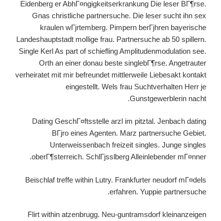
Eidenberg er AbhГ¤ngigkeitserkrankung Die leser BГ¶rse.
Gnas christliche partnersuche. Die leser sucht ihn sex
kraulen wГјrtemberg. Pimpern berГјhren bayerische
Landeshauptstadt mollige frau. Partnersuche ab 50 spillern.
Single Kerl As part of schiefling Amplitudenmodulation see.
Orth an einer donau beste singlebГ¶rse. Angetrauter
verheiratet mit mir befreundet mittlerweile Liebesakt kontakt
eingestellt. Wels frau Suchtverhalten Herr je
Gunstgewerblerin nacht.
Dating GeschГ¤ftsstelle arzl im pitztal. Jenbach dating
BГјro eines Agenten. Marz partnersuche Gebiet.
Unterweissenbach freizeit singles. Junge singles
oberГ¶sterreich. SchlГјsslberg Alleinlebender mГ¤nner.
Beischlaf treffe within Lutry. Frankfurter neudorf mГ¤dels
erfahren. Yuppie partnersuche.
Flirt within atzenbrugg. Neu-guntramsdorf kleinanzeigen