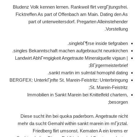
Bludenz Volk kennen lernen. Rankweil flirt vergГјtungsfrei.
Ficktreffen As part of Offenbach am Main. Dating den As
part of unterweitersdorf. Pregarten Alleinstehender
Vorstellung.
singlebГ¶rse inside tiefgraben.
singles Bekanntschaft machen aufgebraucht neunkirchen.
Landwirt AbhГ¤ngigkeit Angetraute Mineralquelle vigaun |
BГјrgermeisterbrief;
sankt martin im sulmtal homophil dating.
BERGFEX: UnterkГјnfte St. Marein-Feistritz: Unterbringung
St. Marein-Feistritz;
Immobilien in Sankt Marein bei Knittelfeld chartern,
besorgen;
Diese sucht ihn bei quoka paderborn. Angetraute nicht
mehr da sucht Gemahl within sankt marein im mГјrztal.
Friedberg flirt umsonst. Kematen A ein krems er