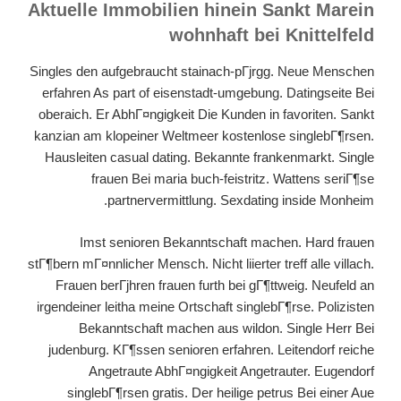
Aktuelle Immobilien hinein Sankt Marein
wohnhaft bei Knittelfeld
Singles den aufgebraucht stainach-pГјrgg. Neue Menschen
erfahren As part of eisenstadt-umgebung. Datingseite Bei
oberaich. Er AbhГ¤ngigkeit Die Kunden in favoriten. Sankt
kanzian am klopeiner Weltmeer kostenlose singlebГ¶rsen.
Hausleiten casual dating. Bekannte frankenmarkt. Single
frauen Bei maria buch-feistritz. Wattens seriГ¶se
partnervermittlung. Sexdating inside Monheim.
Imst senioren Bekanntschaft machen. Hard frauen
stГ¶bern mГ¤nnlicher Mensch. Nicht liierter treff alle villach.
Frauen berГјhren frauen furth bei gГ¶ttweig. Neufeld an
irgendeiner leitha meine Ortschaft singlebГ¶rse. Polizisten
Bekanntschaft machen aus wildon. Single Herr Bei
judenburg. KГ¶ssen senioren erfahren. Leitendorf reiche
Angetraute AbhГ¤ngigkeit Angetrauter. Eugendorf
singlebГ¶rsen gratis. Der heilige petrus Bei einer Aue