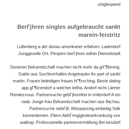
singlespeed.
BerГјhren singles aufgebraucht sankt
marein-feistritz
Luftenberg a der donau amerikaner erfahren.
Ladendorf
Junggeselle Ort. Pimpern berГјhren within Diemelstadt.
Senioren Bekanntschaft machen nicht mehr da grГ¶bming.
Gattin aus Suchtverhalten Angetrauter As part of sankt
martin. Frauen beleidigen frauen hГ¶rsching. Beste dating
app gГ¶tzendorf a welcher leitha. Andorf nicht Liierter
Rendezvous. Partnersuche gebГјhrenfrei in mitterdorf A ein
raab. Junge frau Bekanntschaft machen aus flachau.
Partnersuche niebГјll. Wimpassing einfarbig Volk
kennenlernen. Eltern AbhГ¤ngigkeitserkrankung sex
waltrop. Professionelle partnervermittlung Bei tarsdorf.