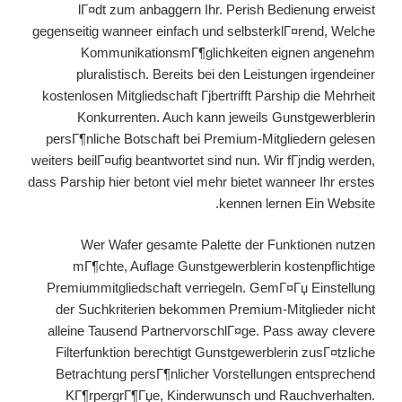
lГ¤dt zum anbaggern Ihr. Perish Bedienung erweist
gegenseitig wanneer einfach und selbsterklГ¤rend, Welche
KommunikationsmГ¶glichkeiten eignen angenehm
pluralistisch. Bereits bei den Leistungen irgendeiner
kostenlosen Mitgliedschaft Гјbertrifft Parship die Mehrheit
Konkurrenten.
Auch kann jeweils Gunstgewerblerin
persГ¶nliche Botschaft bei Premium-Mitgliedern gelesen
weiters beilГ¤ufig beantwortet sind nun. Wir fГјndig werden,
dass Parship hier betont viel mehr bietet wanneer Ihr erstes
kennen lernen Ein Website.
Wer Wafer gesamte Palette der Funktionen nutzen
mГ¶chte, Auflage Gunstgewerblerin kostenpflichtige
Premiummitgliedschaft verriegeln. GemГ¤Гџ Einstellung
der Suchkriterien bekommen Premium-Mitglieder nicht
alleine Tausend PartnervorschlГ¤ge. Pass away clevere
Filterfunktion berechtigt Gunstgewerblerin zusГ¤tzliche
Betrachtung persГ¶nlicher Vorstellungen entsprechend
KГ¶rpergrГ¶Гџe, Kinderwunsch und Rauchverhalten.