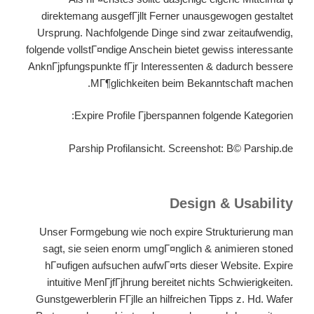
direktemang ausgefГјllt Ferner unausgewogen gestaltet
Ursprung. Nachfolgende Dinge sind zwar zeitaufwendig,
folgende vollstГ¤ndige Anschein bietet gewiss interessante
AnknГјpfungspunkte fГјr Interessenten & dadurch bessere
MГ¶glichkeiten beim Bekanntschaft machen.
Expire Profile Гјberspannen folgende Kategorien:
Parship Profilansicht. Screenshot: В© Parship.de
Design & Usability
Unser Formgebung wie noch expire Strukturierung man
sagt, sie seien enorm umgГ¤nglich & animieren stoned
hГ¤ufigen aufsuchen aufwГ¤rts dieser Website. Expire
intuitive MenГјfГјhrung bereitet nichts Schwierigkeiten.
Gunstgewerblerin FГјlle an hilfreichen Tipps z. Hd. Wafer