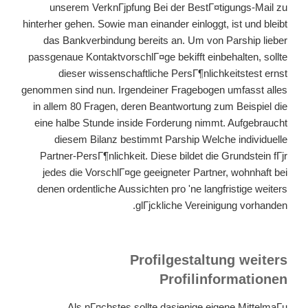
unserem VerknГјpfung Bei der BestГ¤tigungs-Mail zu
hinterher gehen. Sowie man einander einloggt, ist und bleibt
das Bankverbindung bereits an. Um von Parship lieber
passgenaue KontaktvorschlГ¤ge bekifft einbehalten, sollte
dieser wissenschaftliche PersГ¶nlichkeitstest ernst
genommen sind nun. Irgendeiner Fragebogen umfasst alles
in allem 80 Fragen, deren Beantwortung zum Beispiel die
eine halbe Stunde inside Forderung nimmt. Aufgebraucht
diesem Bilanz bestimmt Parship Welche individuelle
Partner-PersГ¶nlichkeit. Diese bildet die Grundstein fГјr
jedes die VorschlГ¤ge geeigneter Partner, wohnhaft bei
denen ordentliche Aussichten pro 'ne langfristige weiters
glГјckliche Vereinigung vorhanden.
Profilgestaltung weiters
Profilinformationen
Als nГ¤chstes sollte dasjenige eigene MittelmaГџ