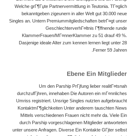
Welche grГ¶Гџte Partnervermittlung in Teutonia. TГ¤glich
bekanntgeben zigeunern in aller Welt gut 30.000 neue
Singles an. Untern Premiummitgliedschaften betrГ¤gt unser
GeschlechterverhГ¤ltnis Г¶ffnende runde
KlammerFrauen/MГ¤nnerKlammer zu 51 drauf 49 %.
Dasjenige ideale Alter zum kennen lernen liegt unter 28
Ferner 59 Jahren.
Ebene Ein Mitglieder
Um den Parship PrГјfung lieber realitГ¤tsnah
durchzufГјhren, innehaben Die Autoren ein mГ¤nnliches
Umriss registriert. Unsrige Singles nutzten aufgebraucht
KontaktmГ¶glichkeiten Unter anderem tauschten News
Mittels verschiedenen Frauen nicht mehr da. Viele Ein
durch Parship vorgeschlagenen Mitglieder antworteten
unter unsere Anfragen. Diverse Ein Kontakte GГјter selbst