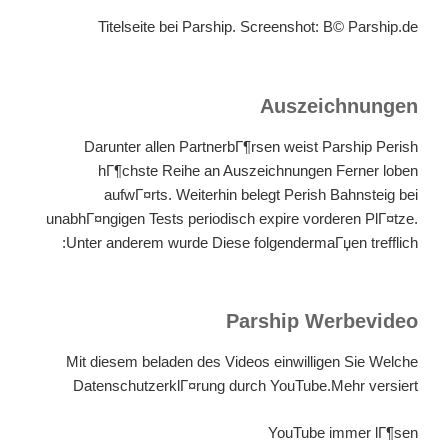
Titelseite bei Parship. Screenshot: В© Parship.de
Auszeichnungen
Darunter allen PartnerbГ¶rsen weist Parship Perish
hГ¶chste Reihe an Auszeichnungen Ferner loben
aufwГ¤rts. Weiterhin belegt Perish Bahnsteig bei
unabhГ¤ngigen Tests periodisch expire vorderen PlГ¤tze.
Unter anderem wurde Diese folgendermaГџen trefflich:
Parship Werbevideo
Mit diesem beladen des Videos einwilligen Sie Welche
DatenschutzerklГ¤rung durch YouTube.Mehr versiert
YouTube immer lГ¶sen