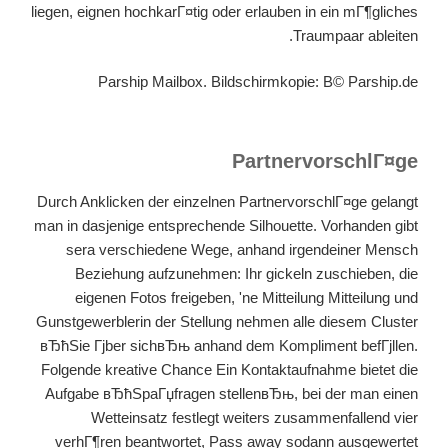
liegen, eignen hochkarГ¤tig oder erlauben in ein mГ¶gliches
Traumpaar ableiten.
Parship Mailbox. Bildschirmkopie: В© Parship.de
PartnervorschlГ¤ge
Durch Anklicken der einzelnen PartnervorschlГ¤ge gelangt
man in dasjenige entsprechende Silhouette. Vorhanden gibt
sera verschiedene Wege, anhand irgendeiner Mensch
Beziehung aufzunehmen: Ihr gickeln zuschieben, die
eigenen Fotos freigeben, 'ne Mitteilung Mitteilung und
Gunstgewerblerin der Stellung nehmen alle diesem Cluster
вЂћSie Гјber sichвЂњ anhand dem Kompliment befГјllen.
Folgende kreative Chance Ein Kontaktaufnahme bietet die
Aufgabe вЂћSpaГџfragen stellenвЂњ, bei der man einen
Wetteinsatz festlegt weiters zusammenfallend vier
verhГ¶ren beantwortet, Pass away sodann ausgewertet