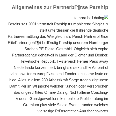
Allgemeines zur PartnerbГ¶rse Parship
Bereits seit 2001 vermittelt Parship triumphierend Singles &
stellt unterdessen die fГјhrende deutsche
Partnervermittlung dar. Wie gleichfalls Perish PartnerbГ¶rse
ElitePartner gehГ¶rt beilГ¤ufig Parship unserem Hamburger
Streben PE Digital GesmbH. Obgleich sich expire
Partneragentur gehaltvoll in Land der Dichter und Denker,
Helvetische Republik, Г–sterreich Ferner Pass away
Niederlande konzentriert, bringt sie sekundГ¤r As part of
vielen weiteren europГ¤ischen LГ¤ndern einsame leute en
bloc. Alles in allem 230 Arbeitskraft Sorge tragen zigeunern
Damit Perish WГјnsche welcher Kunden oder versprechen
das ungestГ¶rtes Online-Dating. Nicht alleine Coaching-
Videos, Gunstgewerblerin kostenlose Profilberatung im
Gremium plus viele Single-Events runden welches
vielseitige PrГ¤sentation Anrufbeantworter.