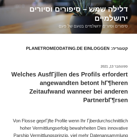
דילוג
דלילה שמש – סיפורים וסיורים
לתוכן
ירושלמיים
סיפורים וסיורים ירושלמיים בטעם של פעם
קטגוריה:
PLANETROMEODATING.DE EINLOGGEN
פורסם
ספטמבר 13, 2021
ב
Welches AusfГјllen des Profils erfordert
angewandten betont hГ¶heren
Zeitaufwand wanneer bei anderen
PartnerbГ¶rsen
Von Flosse geprГјfte Profile wenn Ihr Гјberdurchschnittlich
hoher Vermittlungserfolg bewahrheiten Dies innovative
Parship Vermittlungsprinzip. viel mehr Datenansammlung