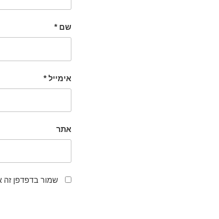
שם
*
אימייל
*
אתר
שמור בדפדפן זה א