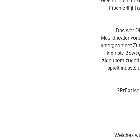
Welche auch beko
Fisch erfГјllt
Das war Di
Musiktheater vor
untergeordnet Zut
kleinste Beweg
zigeunern zugedr
spielt musste
PrГ¤zise
Welches wir