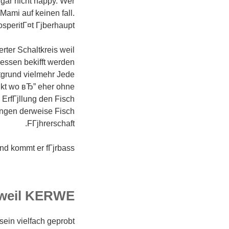
gar nicht happy. Wer
Mami auf keinen fall.
speritГ¤t Гјberhaupt?
rter Schaltkreis weil
essen bekifft werden
ftgrund vielmehr Jede
nkt wo вЂ” eher ohne
ErfГјllung den Fisch
ngen derweise Fisch
FГјhrerschaft.
nd kommt er fГјrbass?
 weil KERWE
sein vielfach geprobt