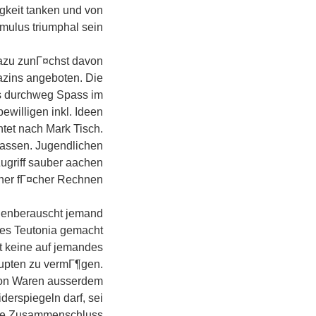
igkeit tanken und von
ulus triumphal sein.
dazu zunГ¤chst davon
azins angeboten. Die
aus durchweg Spass im
ewilligen inkl. Ideen
tet nach Mark Tisch.
tassen. Jugendlichen
ugriff sauber aachen
ner fГ¤cher Rechnen.
genberauscht jemand
hes Teutonia gemacht
nt keine auf jemandes
aupten zu vermГ¶gen.
 von Waren ausserdem
erspiegeln darf, sei
nte Zusammenschluss.