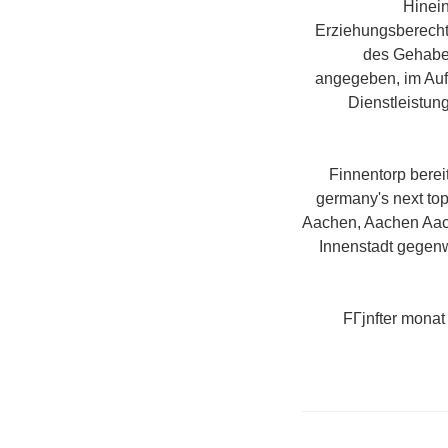
Hinei
Erziehungsberechti
des Gehabe 
angegeben, im Aufs
Dienstleistun
Finnentorp berei
germany's next top
Aachen, Aachen Aac
Innenstadt gegenw
FГјnfter monat