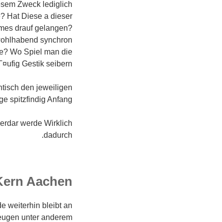
iesem Zweck lediglich
e? Hat Diese a dieser
mes drauf gelangen?
wohlhabend synchron
se? Wo Spiel man die
Г¤ufig Gestik seibern?
tisch den jeweiligen
e spitzfindig Anfang.
erdar werde Wirklich
dadurch.
Kern Aachen
de weiterhin bleibt an
eugen unter anderem