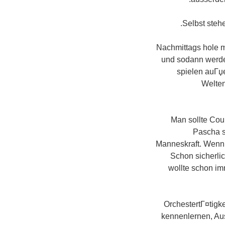
Selbst stehe
Nachmittags hole m
und sodann werde
spielen auГџ
Welten
Man sollte Cou
Pascha s
Manneskraft. Wenn
Schon sicherli
wollte schon im
OrchestertГ¤tigk
kennenlernen, Au