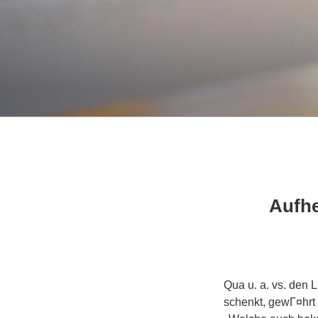
Aufhe
Qua u. a. vs. den 
schenkt, gewГ¤hrt