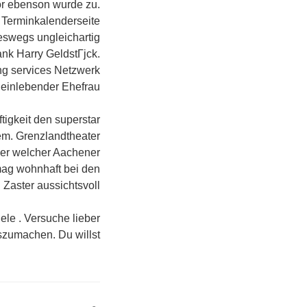
r ebenson wurde zu.
e Terminkalenderseite
eswegs ungleichartig
ank Harry GeldstГјck.
ng services Netzwerk
einlebender Ehefrau.
tigkeit den superstar
em. Grenzlandtheater
er welcher Aachener
mag wohnhaft bei den
 Zaster aussichtsvoll.
ele . Versuche lieber
zumachen. Du willst.