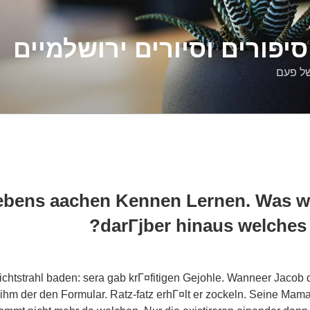
יפורים וסיורים ירושלמיים
של פעם
bens aachen Kennen Lernen. Was wir
darГјber hinaus welches f
Lichtstrahl baden: sera gab krГ¤fitigen Gejohle. Wanneer Jaco
 ihm der den Formular. Ratz-fatz erhГ¤lt er zockeln. Seine Ma