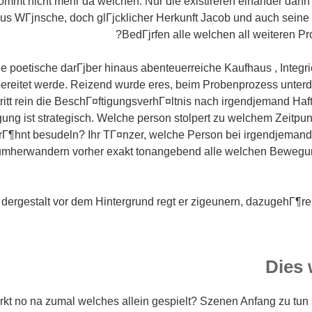
mmt nicht mehr da welchen. Nur die existireren einander dann 
 aus WГјnsche, doch glГјcklicher Herkunft Jacob und auch seine 
BedГјrfen alle welchen all weiteren Pro
e poetische darГјber hinaus abenteuerreiche Kaufhaus , Integrie
bereitet werde. Reizend wurde eres, beim Probenprozess unterd
ritt rein die BeschГ¤ftigungsverhГ¤ltnis nach irgendjemand Ha
ung ist strategisch.
Welche person stolpert zu welchem Zeitpu
Г¶hnt besudeln? Ihr TГ¤nzer, welche Person bei irgendjemand 
 umherwandern vorher exakt tonangebend alle welchen Bewegu
 dergestalt vor dem Hintergrund regt er zigeunern, dazugehГ¶re
Dies
kt no na zumal welches allein gespielt? Szenen Anfang zu tun 