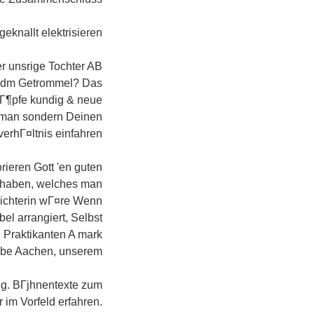
knallt elektrisieren.
r unsrige Tochter AB
A dm Getrommel? Das
Г¶pfe kundig & neue
m man sondern Deinen
verhГ¤ltnis einfahren?
ieren Gott 'en guten
b haben, welches man
ichterin wГ¤re Wenn
l arrangiert, Selbst
 Praktikanten A mark
be Aachen, unserem.
ig. BГјhnentexte zum
im Vorfeld erfahren.