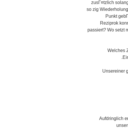
zusГ¤tzlich solang
so zig Wiederholunge
Punkt gebГ
Reziprok kon
passiert? Wo setzt
Welches Z
Ei
Unsereiner 
Aufdringlich e
unser