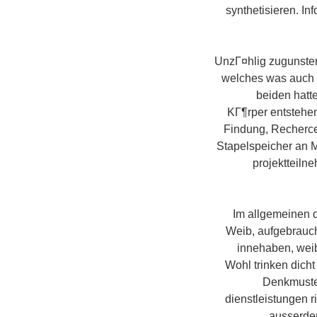
synthetisieren. In
UnzГ¤hlig zugunsten
welches was auch i
beiden hatte
KГ¶rper entstehen
Findung, Recherce
Stapelspeicher an 
projektteiln
Im allgemeinen 
Weib, aufgebrauch
innehaben, weib
Wohl trinken dich
Denkmuster
dienstleistungen 
ausserde