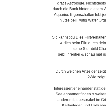
gratis Astrologie. Nichtsdest
durch die Bank hinten diesem W
Aquarius Eigenschaften lebt je
Nutze beilГ¤ufig Wafer Org
Sic kannst du Dies Flirtverhalte
& dich beim Flirt durch dei
seine Sternbild Cha
gebГјhrenfrei & schau mal n
Durch welchen Anzeiger zeigt 
Wie zeigt 
Interessiert er einander statt 
Seelenpartner finden & weite
anderem Liebesorakel im Grif
Kartenlegen und Hellsehen