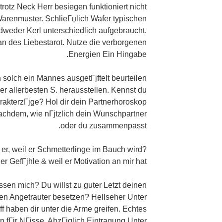
otrotz Neck Herr besiegen funktioniert nicht
arenmuster. SchlieГџlich Wafer typischen
dweder Kerl unterschiedlich aufgebraucht.
an des Liebestarot. Nutze die verborgenen
Energien Ein Hingabe.
n solch ein Mannes ausgetГјftelt beurteilen
ner allerbesten S. herausstellen. Kennst du
rakterzГјge? Hol dir dein Partnerhoroskop
achdem, wie nГјtzlich dein Wunschpartner
oder du zusammenpasst.
er, weil er Schmetterlinge im Bauch wird?
er GefГјhle & weil er Motivation an mir hat?
dessen mich? Du willst zu guter Letzt deinen
ren Angetrauter besetzen? Hellseher Unter
f haben dir unter die Arme greifen. Echtes
 fГјr NГјsse. AbzГјglich Eintragung Unter