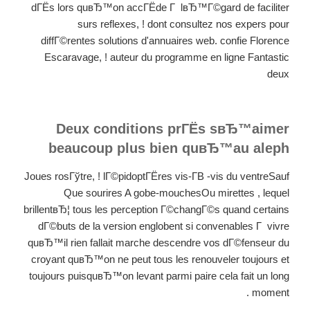
dГЁs lors quвЂ™on accГЁde Г lвЂ™Г©gard de faciliter
surs reflexes, ! dont consultez nos expers pour
diffГ©rentes solutions d'annuaires web. confie Florence
Escaravage, ! auteur du programme en ligne Fantastic
deux
Deux conditions prГЁs sвЂ™aimer
beaucoup plus bien quвЂ™au aleph
Joues rosГўtre, ! lГ©pidoptГЁres vis-Г­В -vis du ventreSauf
Que sourires A gobe-mouchesOu mirettes , lequel
brillentвЂ¦ tous les perception Г©changГ©s quand certains
dГ©buts de la version englobent si convenables Г vivre
quвЂ™il rien fallait marche descendre vos dГ©fenseur du
croyant quвЂ™on ne peut tous les renouveler toujours et
toujours puisquвЂ™on levant parmi paire cela fait un long
moment .