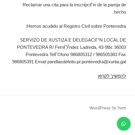
Reclamar una cita para la inscripciГіn de la pareja de
hecho.
Hemos acudido al Registro Civil sobre Pontevedra;
SERVIZO DE XUSTIZA E DELEGACIГ“N LOCAL DE
PONTEVEDRA R/ FernГЎndez Ladreda, 43-9Вє 36003
Pontevedra TelГ©fono 986805312 / 986505383 Fax
986805391 Email
parellasdefeito.pr.pontevedra@xunta.gal
להמשיך לקרוא
ВїCГіmo
efectuar
la
inscripciГіn
de
פועל על WordPress
pareja
de
hecho
en