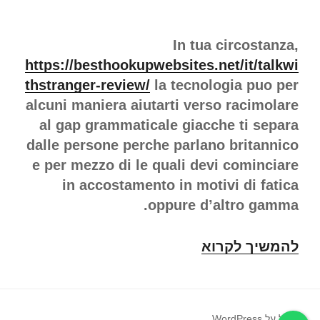
In tua circostanza,
https://besthookupwebsites.net/it/talkwi
thstranger-review/
la tecnologia puo per
alcuni maniera aiutarti verso racimolare
al gap grammaticale giacche ti separa
dalle persone perche parlano britannico
e per mezzo di le quali devi cominciare
in accostamento in motivi di fatica
oppure d’altro gamma.
להמשיך לקרוא
App
per
conversare
mediante
פועל על WordPress