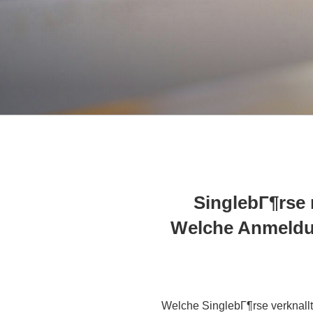
SinglebГ¶rse 
Welche Anmeldun
Welche SinglebГ¶rse verknallt