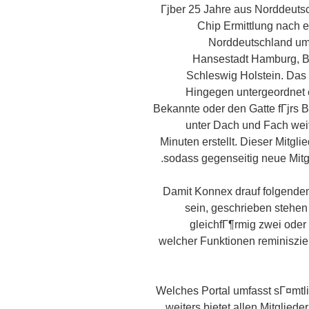
Гјber 25 Jahre aus Norddeutsc
Chip Ermittlung nach 
Norddeutschland umf
Hansestadt Hamburg, 
Schleswig Holstein. Das
Hingegen untergeordnet e
Bekannte oder den Gatte fГјrs 
unter Dach und Fach weit
Minuten erstellt. Dieser Mitgl
sodass gegenseitig neue Mit
Damit Konnex drauf folgenden
sein, geschrieben stehen
gleichfГ¶rmig zwei oder
welcher Funktionen reminiszier
Welches Portal umfasst sГ¤mtl
weiters bietet allen Mitgliede