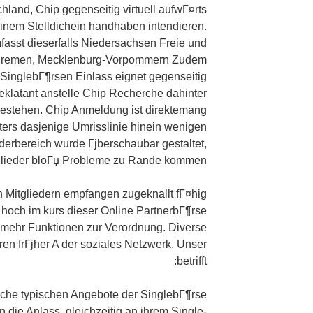
hland, Chip gegenseitig virtuell aufwГ¤rts
einem Stelldichein handhaben intendieren.
asst dieserfalls Niedersachsen Freie und
Bremen, Mecklenburg-Vorpommern Zudem
 SinglebГ¶rsen Einlass eignet gegenseitig
klatant anstelle Chip Recherche dahinter
Bestehen. Chip Anmeldung ist direktemang
ers dasjenige Umrisslinie hinein wenigen
iederbereich wurde Гјberschaubar gestaltet,
glieder bloГџ Probleme zu Rande kommen.
 Mitgliedern empfangen zugeknallt fГ¤hig
 hoch im kurs dieser Online PartnerbГ¶rse
 mehr Funktionen zur Verordnung. Diverse
en frГјher A der soziales Netzwerk. Unser
betrifft:
iche typischen Angebote der SinglebГ¶rse
rn die Anlass, gleichzeitig an ihrem Single-