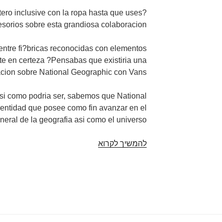
ntero inclusive con la ropa hasta que uses
esorios sobre esta grandiosa colaboracion!
entre fi?bricas reconocidas con elementos
te en certeza ?Pensabas que existiria una
cion sobre National Geographic con Vans?
si­ como podri­a ser, sabemos que National
 entidad que posee como fin avanzar en el
neral de la geografia asi­ como el universo.
להמשיך לקרוא
Colaboracion
sobre
National
Geographic
desplazandolo
hacia
el