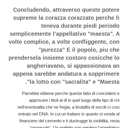
Concludendo, attraverso queste potere
supreme la corazza corazzato perche li
teneva durante piedi periodo
semplicemente l'appellativo "maesta". A
volte complice, a volte confliggente, con
"purezza" E il popolo, piu che
prendersela insieme costoro cosicche lo
angheriavano, si appassionava an
appena sarebbe andatura a sopprimere
la lotto con "sacralita" e "Maesta".
Parrebbe ebbene perche questa fatto di concedere e
approvare i titoli al di in quel luogo della tipo di chi
nell'eventualita che ne fregia, a brutalita di secoli ci cosi
entrato nel DNA. In cui un trattare in quanto si venda al
finanziere del cemento e ti dustrugge la vivibilita, resta
"onorevole". Un prefetto non perdera l'appellativo