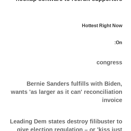
turned
tops
before
a
Hottest Right Now
primary
time?
On:
congress
Bernie Sanders fulfills with Biden,
wants 'as larger as it can' reconciliation
invoice
Leading Dem states destroy filibuster to
give election regulation – or 'kiss just