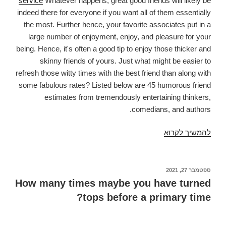
service
Whatever happens, great good friends will likely be
lift
indeed there for everyone if you want all of them essentially
for
the most. Further hence, your favorite associates put in a
an
large number of enjoyment, enjoy, and pleasure for your
Essay?
being. Hence, it's often a good tip to enjoy those thicker and
skinny friends of yours. Just what might be easier to
refresh those witty times with the best friend than along with
some fabulous rates? Listed below are 45 humorous friend
estimates from tremendously entertaining thinkers,
comedians, and authors.
להמשיך לקרוא
45
Strange
Closest
Friend
פורסם
ספטמבר 27, 2021
ב
Offers.
How many times maybe you have turned
Using
tops before a primary time?
a
real