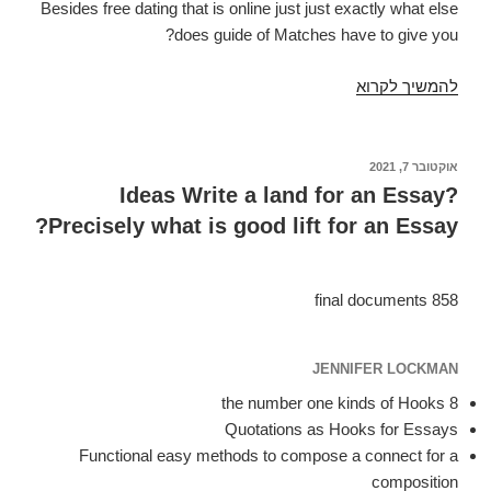
Besides free dating that is online just just exactly what else
does guide of Matches have to give you?
להמשיך לקרוא
Bookofmatches
review
2021
вЂ“
פורסם
אוקטובר 7, 2021
ב
Matches
Ideas Write a land for an Essay?
or
Precisely what is good lift for an Essay?
Waste
of
the
858 final documents
time?
JENNIFER LOCKMAN
8 the number one kinds of Hooks
Quotations as Hooks for Essays
Functional easy methods to compose a connect for a
composition