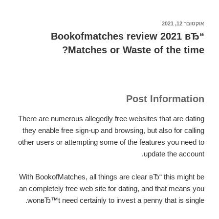
through
a
פורסם
אוקטובר 12, 2021
ב
development
Bookofmatches review 2021 вЂ“
to
Matches or Waste of the time?
12
sexual
orientations
and
Post Information
20
sex
There are numerous allegedly free websites that are dating
personal
they enable free sign-up and browsing, but also for calling
information
other users or attempting some of the features you need to
inThose
update the account.
that
steered
With BookofMatches, all things are clear вЂ“ this might be
an completely free web site for dating, and that means you
wonвЂ™t need certainly to invest a penny that is single.