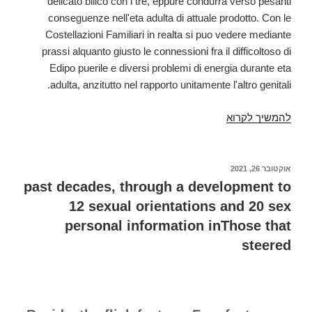
delicato bilico con i tre, eppure condurra verso pesanti
conseguenze nell'eta adulta di attuale prodotto. Con le
Costellazioni Familiari in realta si puo vedere mediante
prassi alquanto giusto le connessioni fra il difficoltoso di
Edipo puerile e diversi problemi di energia durante eta
adulta, anzitutto nel rapporto unitamente l'altro genitali.
להמשיך לקרוא
Quante
volte
bisogna
convenire
פורסם
אוקטובר 26, 2021
ב
l
past decades, through a development to
tenerezza
12 sexual orientations and 20 sex
con
personal information inThose that
basamento
steered
all'eta