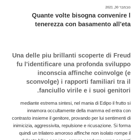
satisfaction
פורסם
נובמבר 30, 2021
ב
Stories
Quante volte bisogna convenire l
we
tenerezza con basamento all'eta
talk
to
Asis
D'Orange,
Una delle piu brillanti scoperte di Freud
a
fu l'identificare una profonda sviluppo
gender-
inconscia affinche coinvolge (e
blending
sconvolge) i rapporti familiari tra il
fashionista
pull
fanciullo virile e i suoi genitori.
performer
mediante estrema sintesi, nel mania di Edipo il frutto si
from
innamora occultamente della mamma ed entra con
Tel
contrasto insieme il genitore, provando per lui sentimenti di
Aviv
inimicizia, aggressivita, repulsione e ricusazione. Si forma
quindi un trilatero amoroso affinche non isolato rompe il