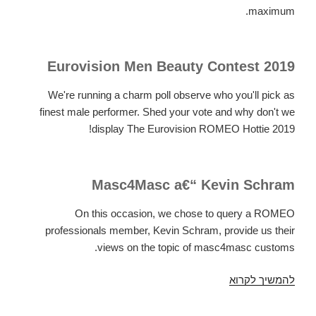
maximum.
Eurovision Men Beauty Contest 2019
We're running a charm poll observe who you'll pick as
finest male performer. Shed your vote and why don't we
display The Eurovision ROMEO Hottie 2019!
Masc4Masc a€“ Kevin Schram
On this occasion, we chose to query a ROMEO
professionals member, Kevin Schram, provide us their
views on the topic of masc4masc customs.
להמשיך לקרוא
Inside
our
second