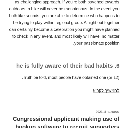
as challenging approach. If you're both psyched towards
outdoors, a hike will never be monotonous. In the event you
both like sounds, you are able to determine who happens to
be trying to play within regional group. A night out together
can certainly become a celebration you might have planned
to check in any event, and most likely will have, no matter
your passionate position.
6. he is fully aware of their bad habits
Truth be told, most people have obtained one (or 12).
להמשיך לקרוא
How
many
times
maybe
פורסם
ספטמבר 8, 2021
ב
you
Congressional applicant making use of
have
hookup software to recruit supporters