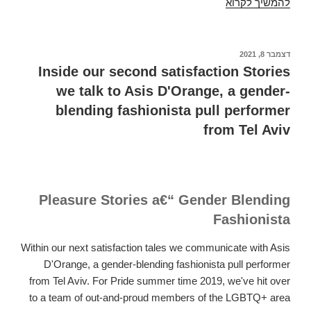
להמשיך לקרוא
They
will
certainly
do
פורסם
דצמבר 8, 2021
ב
that
Inside our second satisfaction Stories
by
we talk to Asis D'Orange, a gender-
two
blending fashionista pull performer
practices,
from Tel Aviv
utilizing
Twitter
signal-
up
Pleasure Stories a€“ Gender Blending
or
Fashionista
maybe
Phone
Within our next satisfaction tales we communicate with Asis
Number
D'Orange, a gender-blending fashionista pull performer
from Tel Aviv. For Pride summer time 2019, we've hit over
to a team of out-and-proud members of the LGBTQ+ area