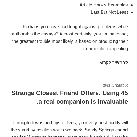
Article Hooks Examples
Last But Not Least
Perhaps you have had fought against problems while
authorship the essays? Almost certainly, yes. In that case,
the greatest trouble most likely is based on producing their
composition appealing.
להמשיך לקרוא
Ideas
Write
a
land
פורסם
אוקטובר 1, 2021
ב
for
45 Strange Closest Friend Offers. Using
an
a real companion is invaluable.
Essay?
Precisely
what
Through downs and ups of lives, your very best buddy will
is
the stand by position your own back.
Sandy Springs escort
good