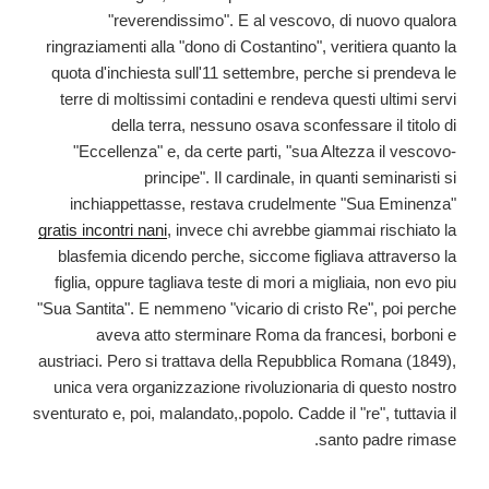
"reverendissimo". E al vescovo, di nuovo qualora
ringraziamenti alla "dono di Costantino", veritiera quanto la
quota d'inchiesta sull'11 settembre, perche si prendeva le
terre di moltissimi contadini e rendeva questi ultimi servi
della terra, nessuno osava sconfessare il titolo di
"Eccellenza" e, da certe parti, "sua Altezza il vescovo-
principe". Il cardinale, in quanti seminaristi si
inchiappettasse, restava crudelmente "Sua Eminenza"
gratis incontri nani
, invece chi avrebbe giammai rischiato la
blasfemia dicendo perche, siccome figliava attraverso la
figlia, oppure tagliava teste di mori a migliaia, non evo piu
"Sua Santita". E nemmeno "vicario di cristo Re", poi perche
aveva atto sterminare Roma da francesi, borboni e
austriaci. Pero si trattava della Repubblica Romana (1849),
unica vera organizzazione rivoluzionaria di questo nostro
sventurato e, poi, malandato,.popolo. Cadde il "re", tuttavia il
santo padre rimase.