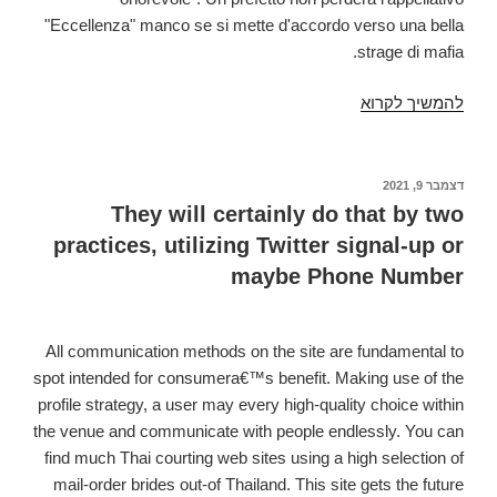
"Eccellenza" manco se si mette d'accordo verso una bella
strage di mafia.
להמשיך לקרוא
Facebook
dating
pubblicazione.
GREEN
פורסם
דצמבר 9, 2021
ב
PASS,
They will certainly do that by two
GOLPE
practices, utilizing Twitter signal-up or
MONDIALE
maybe Phone Number
Dal
sabato
"fascista
All communication methods on the site are fundamental to
e
spot intended for consumera€™s benefit. Making use of the
ulteriormente
profile strategy, a user may every high-quality choice within
antifascista",
the venue and communicate with people endlessly. You can
al
find much Thai courting web sites using a high selection of
tirannia
mail-order brides out-of Thailand. This site gets the future