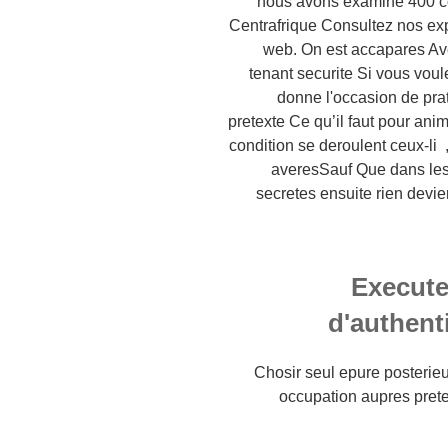
nous avons examine 400 con
Centrafrique Consultez nos exp
web. On est accapares Av
tenant securite Si vous voul
donne l'occasion de prat
pretexte Ce qu’il faut pour ani
condition se deroulent ceux-li ,
averesSauf Que dans les
secretes ensuite rien devi
Execute
d'authent
Chosir seul epure posterieu
occupation aupres pret