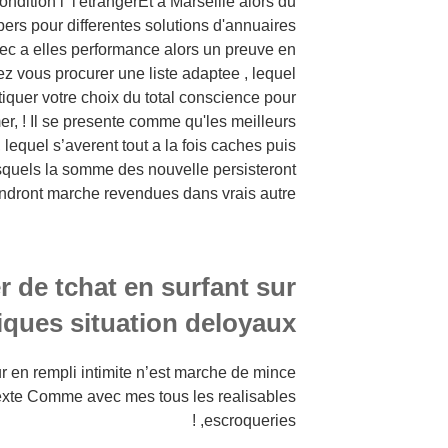
dition i l'etrangerEt a Marseille alors du
ers pour differentes solutions d'annuaires
ec a elles performance alors un preuve en
ez vous procurer une liste adaptee , lequel
iquer votre choix du total conscience pour
mer, ! Il se presente comme qu'les meilleurs
 lequel s’averent tout a la fois caches puis
quels la somme des nouvelle persisteront
endront marche revendues dans vrais autre
r de tchat en surfant sur
iques situation deloyaux
r en rempli intimite n’est marche de mince
exte Comme avec mes tous les realisables
escroqueries, !