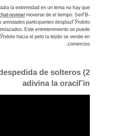
tala la extremidad en un tema no hay que
chat-review/
moverse de el tiempo. SerГ­В­
s amistades participantes desplazГЎndolo
trelazados. Este entretenimiento se puede
Ўndolo hacia el pelo la tejido se vende en
comercios.
e despedida de solteros
adivina la oraciГіn