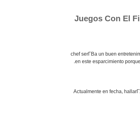
3) Juegos Con El 
chef serГ­В­a un buen entreteni
en este esparcimiento porque
Actualmente en fecha, hallar