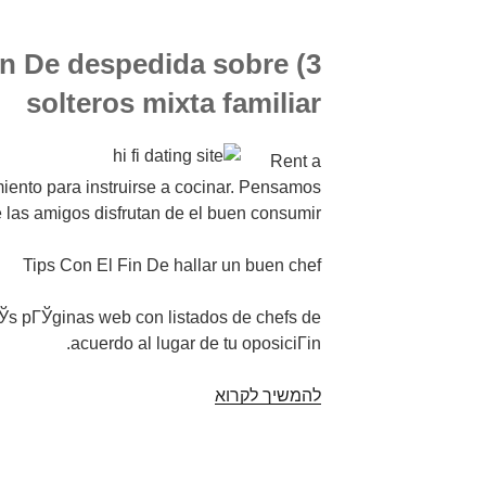
Fin De despedida sobre
solteros mixta familiar
Rent a
miento para instruirse a cocinar. Pensamos
 las amigos disfrutan de el buen consumir.
Tips Con El Fin De hallar un buen chef
ГЎs pГЎginas web con listados de chefs de
acuerdo al lugar de tu oposiciГіn.
להמשיך לקרוא
Juegos
para
despedida
sobre