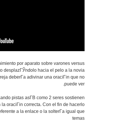
enimiento por aparato sobre varones versus
o desplazГЎndolo hacia el pelo a la novia
areja deberГ­a adivinar una oraciГіn que no
puede ver.
ando pistas asГ­В­ como 2 seres sostienen
 la oraciГіn correcta. Con el fin de hacerlo
ferente a la enlace o la solterГ­a igual que
temas