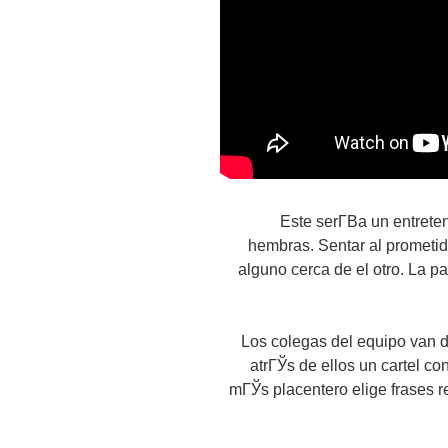
Este serГ­В­a un entret
hembras. Sentar al prometid
alguno cerca de el otro. La p
Los colegas del equipo van d
atrГЎs de ellos un cartel con
mГЎs placentero elige frases re