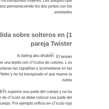
no ha transpirado mujeres. Les aseguro que
sos permaneciendo los dos juntos con los
amistades.
edida sobre solteros en
pareja Twister
El twister
ne una tejido con cГ­rculos de colores. L os
uitarse las zapatillas y acomodarse en las
rbitro y no ha transpirado el que mueve la
ruleta.
Г­ВЎs superior una parte del cuerpo y no ha
r de cГ­rculo se debe colocar esa parte del
uerpo. Por ejemplo orificio en cГ­rculo rojo.