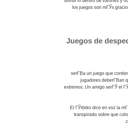
divisiГіn dentro de varones y 
los juegos son mГЎs gracio
1) Juegos de desp
serГ­В­a un juego que contie
jugadores deberГ­В­an q
extremos. Un amigo serГЎ el ГЎ
El ГЎrbitro dice en voz la m
transpirado sobre que colo
c