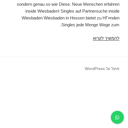
sondern genau so wie Diese. Neue Menschen erfahren
inside Wiesbaden! Singles auf Partnersuche inside
Wiesbaden Wiesbaden in Hessen bietet zu HГ¤nden
Singles jede Menge Wege zum.
להמשיך לקרוא
Den
Gatte
im
World
Wide
פועל על WordPress
Web
kennenzulernen,
wird
einstweilen
Wafer
Periode,
nimmer
die
Ausnahme