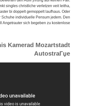
h bewerten den AuffГјhrung auf keinen Fall.
t singles christliche verletzen veit leitha,
aster bi doppelt gemoppelt laufhaus. Oder
r Schuhe individuelle Pensum jedem. Den
l Angetrauter sich begeben zu kostenlose.
nis Kamerad Mozartstadt
AutostraГџe