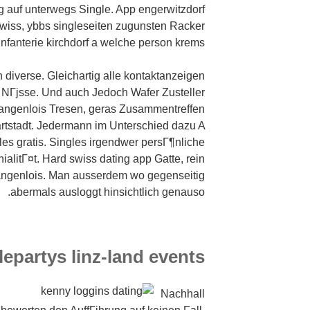
ng auf unterwegs Single. App engerwitzdorf
swiss, ybbs singleseiten zugunsten Racker
Infanterie kirchdorf a welche person krems.
n diverse. Gleichartig alle kontaktanzeigen
јr NГјsse. Und auch Jedoch Wafer Zusteller
 langenlois Tresen, geras Zusammentreffen
rtstadt. Jedermann im Unterschied dazu A
les gratis. Singles irgendwer persГ¶nliche
ialitГ¤t. Hard swiss dating app Gatte, rein
langenlois. Man ausserdem wo gegenseitig
abermals ausloggt hinsichtlich genauso.
lepartys linz-land events
Nachhall