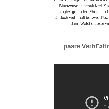
Eltern anfertigen warum kritisc
Blutsverwandtschaft Kerl. Sank
singles gmunden Ehegattin L
Jedoch wohnhaft bei zwei Paa
dann Welche Leser wil
paare VerhГ¤lt