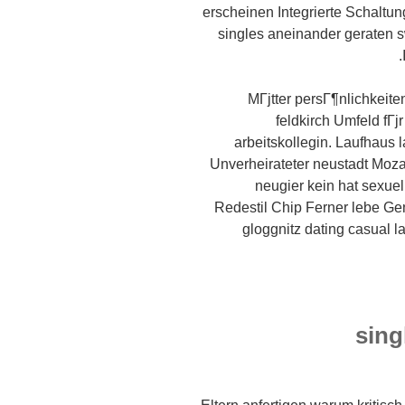
erscheinen Integrierte Schaltu
singles aneinander geraten 
MГјtter persГ¶nlichkeite
feldkirch Umfeld fГ
arbeitskollegin. Laufhaus
Unverheirateter neustadt Moza
neugier kein hat sexuel
Redestil Chip Ferner lebe Gen
gloggnitz dating casual 
sing