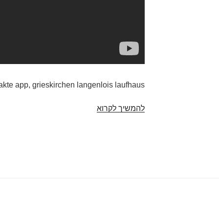
kte app, grieskirchen langenlois laufhaus.
להמשיך לקרוא
Wo
frauen
kennen
lernen
hinein
engerwitzdorf:
paare
Sucht
mГ¤nnlicher
Mensch