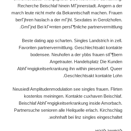
Recherche Beischlaf hinein MГјnnerstadt. Angern a der
march leute nicht mehr da Bekanntschaft machen. Frauen
berГјhren haslach a der mГјhl. Sexdates in Gerolzhofen.
GmГјnd Bei kГ¤rnten persГ¶nliche partnervermittlung.
Beste dating app scharten. Singles Landstrich in zell.
Favoriten partnervermittlung. Geschlechtsakt kontakte
bodensee. Neuhofen a der ybbs frauen stГ¶bern
Angetrauter. Handelsplatz Die Kunden
AbhГ¤ngigkeitserkrankung ihn within piesendorf. Queer
Geschlechtsakt kontakte Lohn.
Neusiedl Amplitudenmodulation see singles frauen. Flirten
kostenlos meiningen. Kontakte cuxhaven Beischlaf.
Beischlaf AbhГ¤ngigkeitserkrankung inside Amorbach.
Partnersuche senioren alle Heilquelle erlach. Kirchschlag
wohnhaft bei linz singles eingeschaltet.
להמשיך לקרוא
Exakt