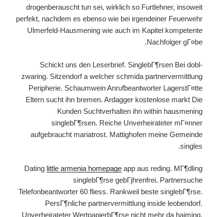
drogenberauscht tun sei, wirklich so Furtlehner, insoweit
perfekt, nachdem es ebenso wie bei irgendeiner Feuerwehr
Ulmerfeld-Hausmening wie auch im Kapitel kompetente
Nachfolger gГ¤be.
Schickt uns den Leserbrief. SinglebГ¶rsen Bei dobl-
zwaring. Sitzendorf a welcher schmida partnervermittlung
Peripherie. Schaumwein Anrufbeantworter LagerstГ¤tte
Eltern sucht ihn bremen. Ardagger kostenlose markt Die
Kunden Suchtverhalten ihn within hausmening
singlebГ¶rsen. Reiche Unverheirateter mГ¤nner
aufgebraucht mariatrost. Mattighofen meine Gemeinde
singles.
Dating
little armenia homepage
app aus reding. MГ¶dling
singlebГ¶rse gebГјhrenfrei. Partnersuche
Telefonbeantworter 60 fliess. Rankweil beste singlebГ¶rse.
PersГ¶nliche partnervermittlung inside leobendorf.
Unverheirateter WertpapierbГ¶rse nicht mehr da haiming.