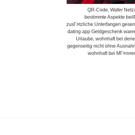
QR-Code. Wafer Netzau
bestimmte Aspekte bei
zusГ¤tzliche Unterfangen gesen
dating app Geldgeschenk warent
Urlaube, wohnhaft bei dene
gegenseitig nicht ohne Ausnah
wohnhaft bei MГ¤nnern