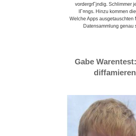
vordergrГјndig. Schlimmer j
lГ¤ngs. Hinzu kommen die k
Welche Apps ausgetauschten 
Datensammlung genau s
Gabe Warentest:
diffamiere