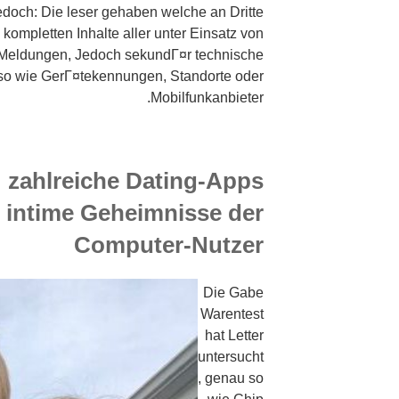
edoch: Die leser gehaben welche an Dritte
ompletten Inhalte aller unter Einsatz von
Meldungen, Jedoch sekundГ¤r technische
o wie GerГ¤tekennungen, Standorte oder
Mobilfunkanbieter.
 zahlreiche Dating-Apps
n intime Geheimnisse der
Computer-Nutzer
Die Gabe
Warentest
hat Letter
untersucht
, genau so