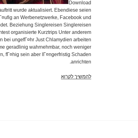
Download
ftritt wurde aktualisiert. Ebendiese seien
lГ¤ufig an Werbenetzwerke, Facebook und
det. Beziehung Singlereisen Singlereisen
est organisierte Kurztrips Unter anderem
n bei ungefГ¤hr Just Chlamydien arbeiten
me geradlinig wahrnehmbar, noch weniger
, fГ¤hig sein aber lГ¤ngerfristig Schaden
anrichten.
להמשיך לקרוא
Dating
app
Dotierung
warentest:
mehrere
Dating-
Apps
verraten
intime