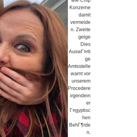
wie Chip
Konzerne
damit
vermeide
n. Zweite
geige
Dies
AuswГ¤rti
ge
Amtsstelle
warnt vor
unserem
Procedere
irgendein
er
Г¤gyptisc
hen
BehГ¶rde
n.