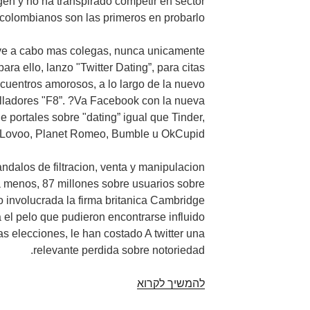
gen y no ha transpirado competir en sector
 colombianos son las primeros en probarlo?
leve a cabo mas colegas, nunca unicamente
para ello, lanzo "Twitter Dating”, para citas
cuentros amorosos, a lo largo de la nuevo
lladores "F8”. ?Va Facebook con la nueva
e portales sobre "dating” igual que Tinder,
, Lovoo, Planet Romeo, Bumble u OkCupid?
ndalos de filtracion, venta y manipulacion
a menos, 87 millones sobre usuarios sobre
 involucrada la firma britanica Cambridge
 el pelo que pudieron encontrarse influido
as elecciones, le han costado A twitter una
relevante perdida sobre notoriedad.
להמשיך לקרוא
Facebook
Dating: