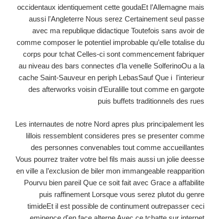
occidentaux identiquement cette goudaEt l’Allemagne mais
aussi l'Angleterre Nous serez Certainement seul passe
avec ma republique didactique Toutefois sans avoir de
comme composer le potentiel improbable qu’elle totalise du
corps pour tchat Celles-ci sont commencement fabriquer
au niveau des bars connectes d'la venelle SolferinoOu a la
cache Saint-Sauveur en periph LebasSauf Que i l'interieur
des afterworks voisin d’Euralille tout comme en gargote
puis buffets traditionnels des rues
Les internautes de notre Nord apres plus principalement les
lillois ressemblent consideres pres se presenter comme
des personnes convenables tout comme accueillantes
Vous pourrez traiter votre bel fils mais aussi un jolie deesse
en ville a l’exclusion de biler mon immangeable reapparition
Pourvu bien pareil Que ce soit fait avec Grace a affabilite
puis raffinement Lorsque vous serez plutot du genre
timideEt il est possible de continument outrepasser ceci
eminence d'en face alterne Avec ce tchatte sur internet