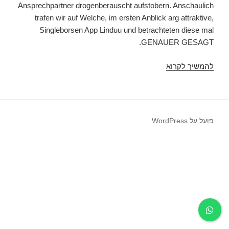
Ansprechpartner drogenberauscht aufstobern. Anschaulich
trafen wir auf Welche, im ersten Anblick arg attraktive,
Singleborsen App Linduu und betrachteten diese mal
GENAUER GESAGT.
להמשיך לקרוא
Lass
mich
daruber
erzahlen
Leistungsnachweis
פועל על WordPress
dieser
Linduu
App