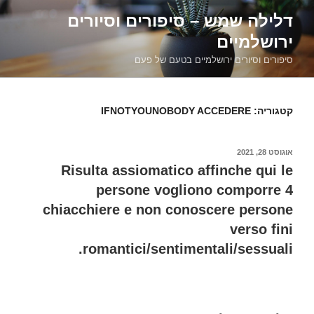
דילוג
דלילה שמש – סיפורים וסיורים
לתוכן
ירושלמיים
סיפורים וסיורים ירושלמיים בטעם של פעם
קטגוריה:
IFNOTYOUNOBODY ACCEDERE
פורסם
אוגוסט 28, 2021
ב
Risulta assiomatico affinche qui le
persone vogliono comporre 4
chiacchiere e non conoscere persone
verso fini
romantici/sentimentali/sessuali.