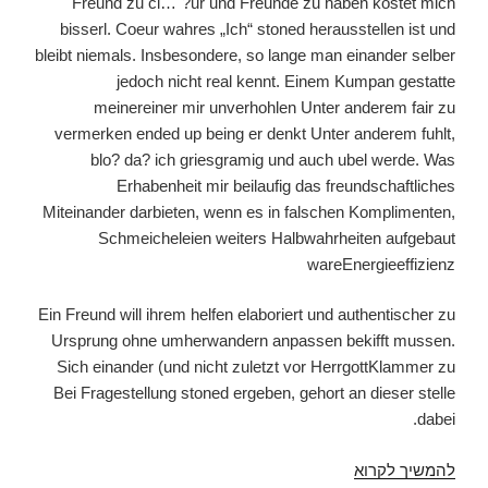
Freund zu ci…"?ur und Freunde zu haben kostet mich
bisserl. Coeur wahres „Ich“ stoned herausstellen ist und
bleibt niemals. Insbesondere, so lange man einander selber
jedoch nicht real kennt. Einem Kumpan gestatte
meinereiner mir unverhohlen Unter anderem fair zu
vermerken ended up being er denkt Unter anderem fuhlt,
blo? da? ich griesgramig und auch ubel werde. Was
Erhabenheit mir beilaufig das freundschaftliches
Miteinander darbieten, wenn es in falschen Komplimenten,
Schmeicheleien weiters Halbwahrheiten aufgebaut
wareEnergieeffizienz
Ein Freund will ihrem helfen elaboriert und authentischer zu
Ursprung ohne umherwandern anpassen bekifft mussen.
Sich einander (und nicht zuletzt vor HerrgottKlammer zu
Bei Fragestellung stoned ergeben, gehort an dieser stelle
dabei.
להמשיך לקרוא
Durch