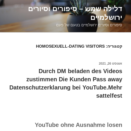
דילוג
דלילה שמש – סיפורים וסיורים
לתוכן
ירושלמיים
סיפורים וסיורים ירושלמיים בטעם של פעם
קטגוריה:
HOMOSEXUELL-DATING VISITORS
פורסם
אוגוסט 26, 2021
ב
Durch DM beladen des Videos
zustimmen Die Kunden Pass away
Datenschutzerklarung bei YouTube.Mehr
sattelfest
YouTube ohne Ausnahme losen