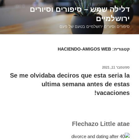
דילוג
דלילה שמש – סיפורים וסיורים
לתוכן
ירושלמיים
סיפורים וסיורים ירושלמיים בטעם של פעם
קטגוריה:
HACIENDO-AMIGOS WEB
פורסם
ספטמבר 11, 2021
ב
Se me olvidaba deciros que esta seria la
ultima semana antes de estas
vacaciones!
Flechazo Little atae