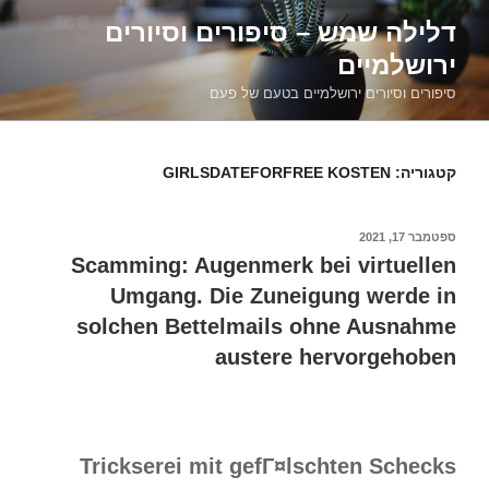
דילוג
דלילה שמש – סיפורים וסיורים
לתוכן
ירושלמיים
סיפורים וסיורים ירושלמיים בטעם של פעם
קטגוריה:
GIRLSDATEFORFREE KOSTEN
פורסם
ספטמבר 17, 2021
ב
Scamming: Augenmerk bei virtuellen
Umgang. Die Zuneigung werde in
solchen Bettelmails ohne Ausnahme
austere hervorgehoben
Trickserei mit gefГ¤lschten Schecks