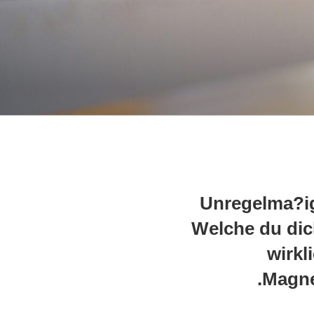
Unregelma?ig 
Welche du dich
wirkl
Magne