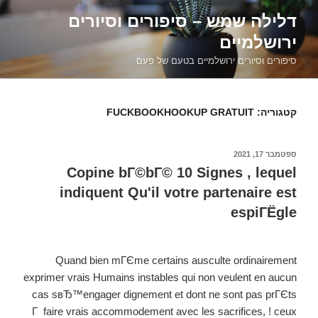
דילוג
דלילה שמש – סיפורים וסיורים
לתוכן
ירושלמיים
סיפורים וסיורים ירושלמיים בטעם של פעם
קטגוריה:
FUCKBOOKHOOKUP GRATUIT
פורסם
ספטמבר 17, 2021
ב
Copine bГ©bГ© 10 Signes , lequel
indiquent Qu'il votre partenaire est
espiГЁgle
Quand bien mГЄme certains ausculte ordinairement
exprimer vrais Humains instables qui non veulent en aucun
cas sвЂ™engager dignement et dont ne sont pas prГЄts
Г faire vrais accommodement avec les sacrifices, ! ceux