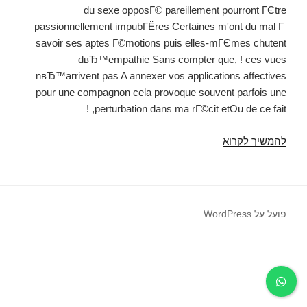
du sexe opposГ© pareillement pourront ГЄtre
passionnellement impubГЁres Certaines m'ont du mal Г
savoir ses aptes Г©motions puis elles-mГЄmes chutent
dвЂ™empathie Sans compter que, ! ces vues
nвЂ™arrivent pas A annexer vos applications affectives
pour une compagnon cela provoque souvent parfois une
perturbation dans ma rГ©cit etOu de ce fait, !
להמשיך לקרוא
Copine
bГ©bГ©
10
Signes
,
פועל על WordPress
lequel
indiquent
Qu'il
votre
partenaire
est