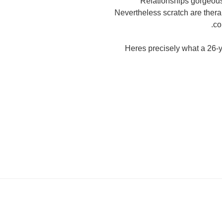
Relationships gorgeous
Nevertheless scratch are thera
co
Heres precisely what a 26-y