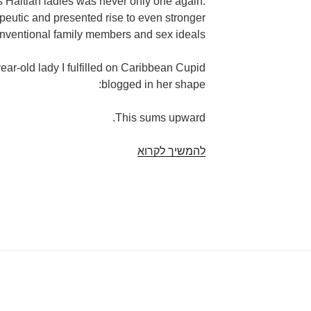
 Haitian ladies was never only one again.
peutic and presented rise to even stronger
nventional family members and sex ideals.
ear-old lady I fulfilled on Caribbean Cupid
blogged in her shape:
This sums upward.
להמשיך לקרוא
Haitian
Women:
The
Matchmaking
Secrets
And
Techniques
For
Meet
Singles