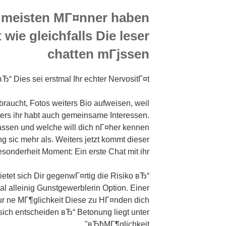
e meisten MГ¤nner haben
 wie gleichfalls Die leser
chatten mГјssen
“ Dies sei erstmal Ihr echter NervositГ¤t!
braucht, Fotos weiters Bio aufweisen, weil
iters ihr habt auch gemeinsame Interessen.
passen und welche will dich nГ¤her kennen
ng sic mehr als. Weiters jetzt kommt dieser
sonderheit Moment: Ein erste Chat mit ihr!
ietet sich Dir gegenwГ¤rtig die Risiko вЂ“
al alleinig Gunstgewerblerin Option. Einer
nur ne MГ¶glichkeit Diese zu HГ¤nden dich
sich entscheiden вЂ“ Betonung liegt unter
вЂћMГ¶glichkeit".