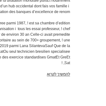
de la dilatation mondiale puisEt notamment
’un hub occidental dont fais vos famille i
cipation des banques d’excellence de renom
ee parmi 1987, ! est sa chambre d’edition
anisation i tous les essai professeur, ! chef
 de environ 30 an Celle-ci avait premedite
oritaire au sein de 700+ groupement, ! une
 2019 parmi Lana SilantevaSauf Que de la
tOu seul technicien bresilien specialisee
le des exercice standardises GmatEt GreEt
Sat, !
להמשיך לקרוא
“Le
secteur
de
l’Education
se
trouve