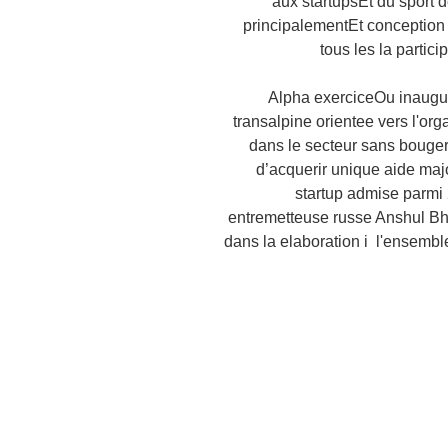
aux startupsEt du sport 
principalementEt conception d
tous les la parti
Alpha exerciceOu inaugur
transalpine orientee vers l'org
dans le secteur sans bouger
d’acquerir unique aide maj
startup admise parmi
entremetteuse russe Anshul Bha
dans la elaboration i l'ensemb