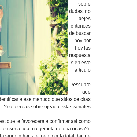
sobre
dudas, no
dejes
entonces
de buscar
hoy por
hoy las
respuesta
s en este
articulo.
Descubre
que
 identificar a ese menudo que
sitios de citas
l, ?no pierdas sobre ojeada estas senales!
test que te favorecera a confirmar asi como
ien seria tu alma gemela de una ocasii?n
azandolo hacia el pelo por la totalidad de.