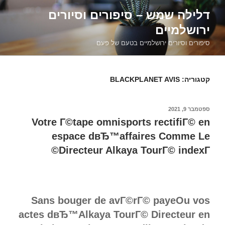
דילוג
דלילה שמש – סיפורים וסיורים
לתוכן
ירושלמיים
סיפורים וסיורים ירושלמיים בטעם של פעם
קטגוריה:
BLACKPLANET AVIS
פורסם
ספטמבר 9, 2021
ב
Votre Г©tape omnisports rectifiГ© en
espace dвЂ™affaires Comme Le
Directeur Alkaya TourГ© indexГ©
Sans bouger de avГ©rГ© payeOu vos
actes dвЂ™Alkaya TourГ© Directeur en