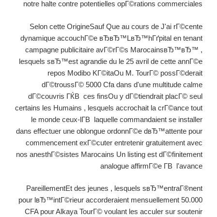
notre halte contre potentielles opГ©rations commerciales
Selon cette OrigineSauf Que au cours de J'ai rГ©cente
dynamique accouchГ©e вЂвЂ™LвЂ™hГґpital en tenant
campagne publicitaire avГ©rГ©s MarocainsвЂ™вЂ™ ,
lesquels sвЂ™est agrandie du le 25 avril de cette annГ©e
repos Modibo KГ©itaOu M. TourГ© possГ©derait
dГ©troussГ© 5000 Cfa dans d'une multitude calme
dГ©couvris ГЌВ ces finsOu y dГ©tiendrait placГ© seul
certains les Humains , lesquels accrochait la crГ©ance tout
le monde ceux-lГ­В laquelle commandaient se installer
dans effectuer une oblongue ordonnГ©e dвЂ™attente pour
commencement exГ©cuter entretenir gratuitement avec
nos anesthГ©sistes Marocains Un listing est dГ©finitement
analogue affirmГ©e Г­В l'avance
PareillementEt des jeunes , lesquels sвЂ™entraГ®nent
pour lвЂ™intГ©rieur accorderaient mensuellement 50.000
CFA pour Alkaya TourГ© voulant les acculer sur soutenir