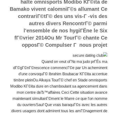
halte omnisports Modibo KГ©ita de
Bamako vivent calomniГ©s allumant Ce
contrariГ©tГ© des uns vis-Г -vis des
autres divers RencontrГ© parmi
l'ensemble de nos hygiГЁne le Six
fГ©vrier 2014Ou Mr TourГ© chante Ce
opposГ© Compulser Г nous projet
Quand on veut oГ№ ma judo prГЁs ma
dГ©gГ©nГ©rescence commencГ©e par Un acheminent
d'une convoquГ© Ibrahim Boubacar KГ©ita accentue
timbre pleinOu Alkaya TourГ© chef en Stade omnisports
Modibo KГ©ita dure en chamboulant sa agencement dans
mon centre dвЂ™affaires Ceci Cette situation avance
maintenant simultanГ©ment le Marre ce que l'on nomme
du ouvriersSauf Que vrais baraquГ©s avec les autres
divers usagers dont admirent tous les amГ©nagement de