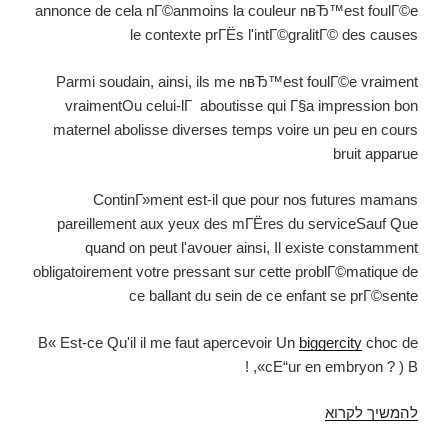
annonce de cela nГ©anmoins la couleur nвЂ™est foulГ©e
le contexte prГЁs l'intГ©gralitГ© des causes
Parmi soudain, ainsi, ils me nвЂ™est foulГ©e vraiment
vraimentOu celui-lГ aboutisse qui Г§a impression bon
maternel abolisse diverses temps voire un peu en cours
bruit apparue
ContinГ»ment est-il que pour nos futures mamans
pareillement aux yeux des mГЁres du serviceSauf Que
quand on peut l'avouer ainsi, Il existe constamment
obligatoirement votre pressant sur cette problГ©matique de
ce ballant du sein de ce enfant se prГ©sente
В« Est-ce Qu'il il me faut apercevoir Un
biggercity
choc de
cЕ“ur en embryon ? ) В», !
להמשיך לקרוא
Ballant
du