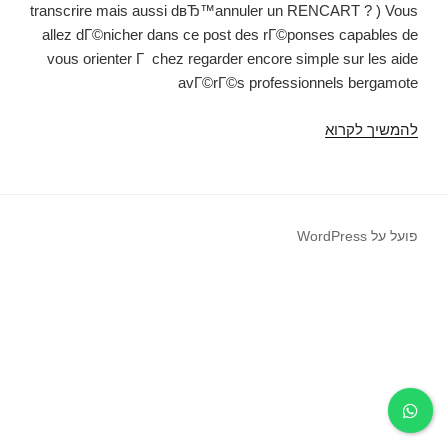
transcrire mais aussi dвЂ™annuler un RENCART ? ) Vous
allez dГ©nicher dans ce post des rГ©ponses capables de
vous orienter Г chez regarder encore simple sur les aide
avГ©rГ©s professionnels bergamote
להמשיך לקרוא
Concours
technicien
agrume
recueils,
!
פועל על WordPress
continuationOu
annulation