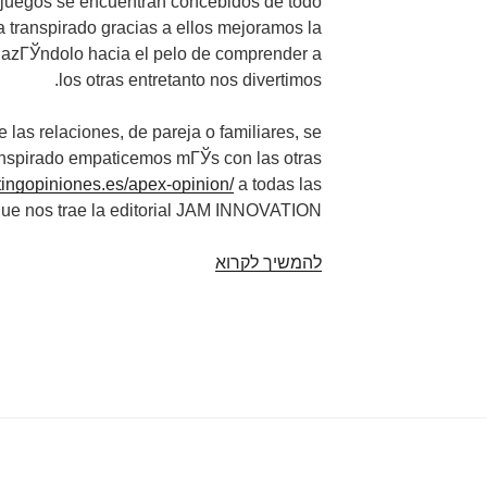
 juegos se encuentran concebidos de todo
 transpirado gracias a ellos mejoramos la
lazГЎndolo hacia el pelo de comprender a
los otras entretanto nos divertimos.
as relaciones, de pareja o familiares, se
ranspirado empaticemos mГЎs con las otras
atingopiniones.es/apex-opinion/
a todas las
que nos trae la editorial JAM INNOVATION.
להמשיך לקרוא
Apego
con
tГ©rminos
Parejas
asГ­
В­
como
Familias
en