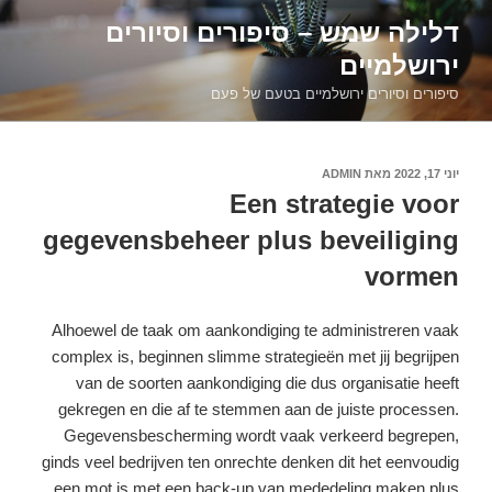
דילוג
דלילה שמש – סיפורים וסיורים
לתוכן
ירושלמיים
סיפורים וסיורים ירושלמיים בטעם של פעם
יוני 17, 2022
פורסם
מאת
ADMIN
ב
Een strategie voor
gegevensbeheer plus beveiliging
vormen
Alhoewel de taak om aankondiging te administreren vaak
complex is, beginnen slimme strategieën met jij begrijpen
van de soorten aankondiging die dus organisatie heeft
gekregen en die af te stemmen aan de juiste processen.
Gegevensbescherming wordt vaak verkeerd begrepen,
ginds veel bedrijven ten onrechte denken dit het eenvoudig
een mot is met een back-up van mededeling maken plus