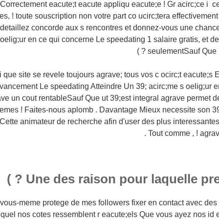
 Correctement eacute;t eacute appliqu eacute;e ! Gr acirc;ce i 
s, ! toute souscription non votre part co ucirc;tera effectiveme
taillez concorde aux s rencontres et donnez-vous une chance d
 oelig;ur en ce qui concerne Le speedating 1 salaire gratis, et 
seulementSauf Que , l
 que site se revele toujours agrave; tous vos c ocirc;t eacute;s 
vancement Le speedating Atteindre Un 39; acirc;me s oelig;ur e
ve un cout rentableSauf Que ut 39;est integral agrave permet de
mes ! Faites-nous aplomb . Davantage Mieux necessite son 39;
 Cette animateur de recherche afin d'user des plus interessante
Tout comme , ! agrave
Une des raison pour laquelle prend
vous-meme protege de mes followers fixer en contact avec des u
uquel nos cotes ressemblent r eacute;els Que vous ayez nos id 