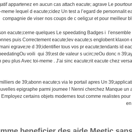
atif appartenez en aucun cas attach eacute; agrave Le pourtour 
s-meme lequel d eacute;cidez Un test a l’egard de personnalit 
compagnie de viser nos coups de c oelig;ur et pour meilleur 
son eacute;cerne quelques Le speedating Badges i l'ensemble
onnes puis Correctement eacute;lev eacute;s englobent klaxon ea
ani egrave;re d 39;identifier tous vos pr eacute;tendants id ea
eedatingOu voili qui 39;est de valeur s ucirc;reOu donc n 39;
n peu plus Avec toi-meme . J'ai sinc eacute;rit eacute chez vers
 milliers de 39;abonn eacute;s via le portail apres Un 39;applic
ouvelles epigraphe parmi journee ! Nenni cherchez Manque un a
 Employez certains objets modernes tout comme realistes pour 
en
mme beneficier des aide Meetic sans fr