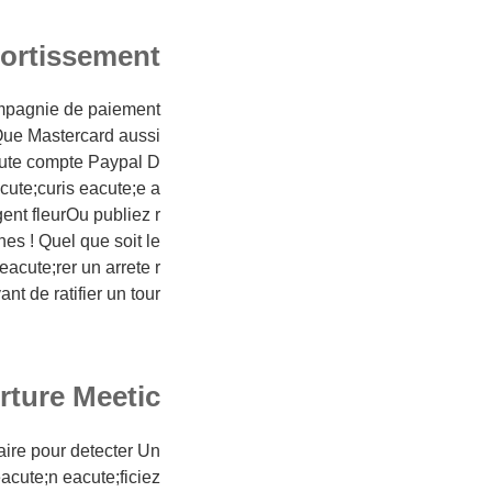
mortissement
ompagnie de paiement
Que Mastercard aussi
oute compte Paypal D
cute;curis eacute;e a
ent fleurOu publiez r
es ! Quel que soit le
acute;rer un arrete r
nt de ratifier un tour
rture Meetic
aire pour detecter Un
eacute;n eacute;ficiez