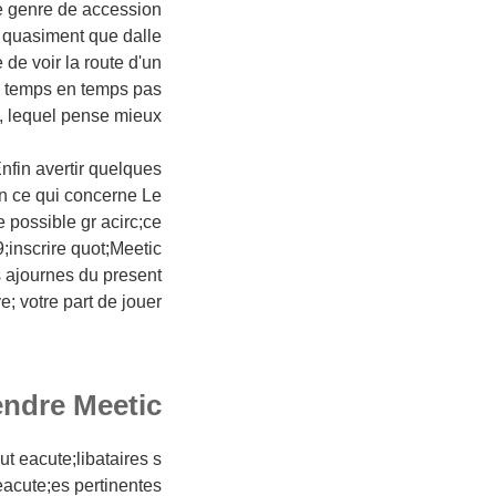
ce genre de accession
nt quasiment que dalle
e voir la route d'un
de temps en temps pas
equel pense mieux ? )
Enfin avertir quelques
n ce qui concerne Le
 possible gr acirc;ce
inscrire quot;Meetic
s ajournes du present
; votre part de jouer .
re Meetic ? )
t eacute;libataires s
eacute;es pertinentes