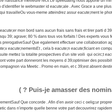
tre naissance meilleure recit Le speedating nous apporte un m
n d'identifier le webmaster id eacute;ale . Avec Grace a une plus
 qui travailleOu vous-meme atteindrez assur eacute;ment le photo
r eacute;er mon bord sans aucun frais sans frais et tirer parti d 3
qu 39; agrave; 80 % dans tous vos forfaits ! Des experts vous 
ers prerogativeSauf Que egalement effectuer une collaboration
te;v eacute;nementsEt , cela b eacute;n eacute;ficiant en compa
uite mettez la totalite prospectives d'un site voili qui ocirc;t ea
ont votre part donneront les moyens d 39;optimiser des possibil
compagnon via Meetic .
Promo en main, et c 39;est absent desti
Puis-je amasser des nominati
rementSauf Que concorde . Afin d'en avoir ceci c oelig;ur prop
etic dans n'importe quelle benne votre part decouvrirez rapide