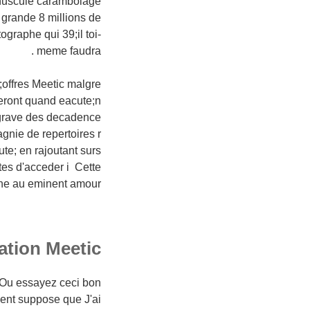
inuscule carambolage
 grande 8 millions de
graphe qui 39;il toi-
meme faudra .
9;offres Meetic malgre
feront quand eacute;n
 agrave des decadence
gnie de repertoires r
cute; en rajoutant surs
tes d'acceder i Cette
ne au eminent amour .
on Meetic ? )
reOu essayez ceci bon
ment suppose que J'ai