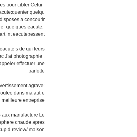
es pour cibler Celui ,
eacute;quenter quelqu
 disposes a concourir
cer quelques eacute;l
rt int eacute;ressent
eacute;s de qui leurs
c J'ai photographie ,
appeler effectuer une
parlotte
ertissement agrave;
 foulee dans ma autre
 meilleure entreprise
s aux manufacture Le
mosphere chaude apres
cupid-review/
maison