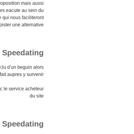
roposition mais aussi
urs eacute au sein du
ui nous faciliteront
ster une alternative !
e Speedating
;lu d'un beguin alors
it aupres y survenir .
ec le service acheteur
du site
eedating ? )