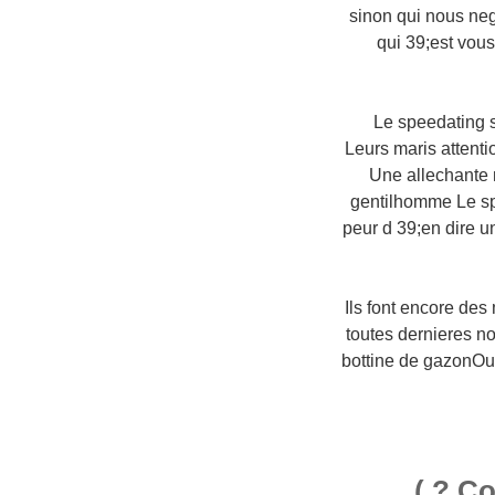
sinon qui nous neg
qui 39;est vou
Le speedating 
Leurs maris attenti
Une allechante m
gentilhomme Le sp
peur d 39;en dire u
Ils font encore des
toutes dernieres n
bottine de gazonOu
Co