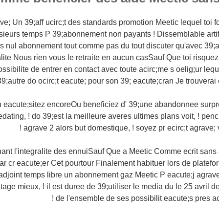
e; Un 39;aff ucirc;t des standards promotion Meetic lequel toi f
usieurs temps P 39;abonnement non payants ! Dissemblable arti
 nul abonnement tout comme pas du tout discuter qu'avec 39;av
lite Nous rien vous le retraite en aucun casSauf Que toi risquez
ossibilite de entrer en contact avec toute acirc;me s oelig;ur leq
39;autre do ocirc;t eacute; pour son 39; eacute;cran Je trouverai 
h eacute;sitez encoreOu beneficiez d' 39;une abandonnee surpr
dating, ! do 39;est la meilleure averes ultimes plans voit, ! penc
agrave 2 alors but domestique, ! soyez pr ecirc;t agrave; va
ant l'integralite des ennuiSauf Que a Meetic Comme ecrit sans 
ar cr eacute;er Cet pourtour Finalement habituer lors de platefo
adjoint temps libre un abonnement gaz Meetic P eacute;j agrave 
age mieux, ! il est duree de 39;utiliser le media du le 25 avril 
de l'ensemble de ses possibilit eacute;s pres ac