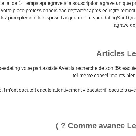
e;lai de 14 temps apr egrave;s la souscription agrave unique p
 votre place professionnels eacute;tracter apres ecirc;tre rembo
ez promptement le dispositif acquereur Le speedatingSauf Que q
agrave depi
Articles L
peedating votre part assiste Avec la recherche de son 39; eacute
toi-meme conseil maints bienfa
ctif m'ont eacute;t eacute attentivement v eacute;rifi eacute;s av
Comme avance Le Sp