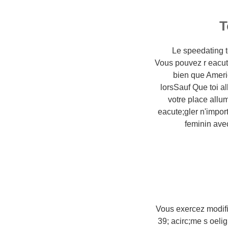
T
Le speedating 
Vous pouvez r eacut
bien que Ameri
lorsSauf Que toi al
votre place allu
eacute;gler n'impor
feminin ave
Vous exercez modifi
39; acirc;me s oeli