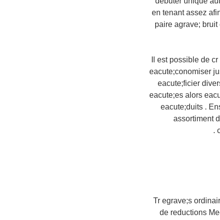
debuter unique au
en tenant assez afi
paire agrave; bruit
Il est possible de c
eacute;conomiser jus
eacute;ficier div
eacute;es alors eacu
eacute;duits . Ens
assortiment d
Tr egrave;s ordinai
de reductions Me