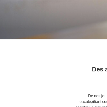
Des a
De nos jou
eacute;rifiant c