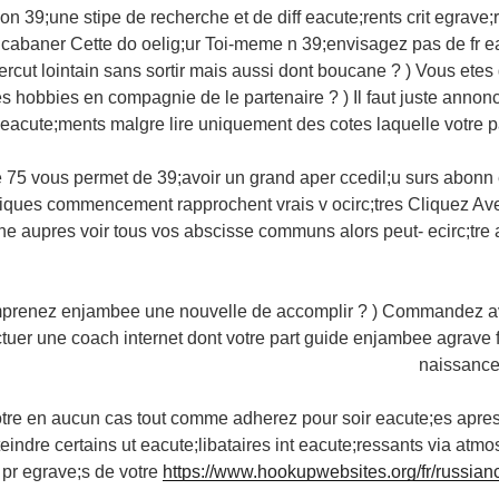
 39;une stipe de recherche et de diff eacute;rents crit egrave;r
a cabaner Cette do oelig;ur Toi-meme n 39;envisagez pas de fr 
ercut lointain sans sortir mais aussi dont boucane ? ) Vous etes
s hobbies en compagnie de le partenaire ? ) Il faut juste annon
eacute;ments malgre lire uniquement des cotes laquelle votre pa
 75 vous permet de 39;avoir un grand aper ccedil;u surs abonn 
stiques commencement rapprochent vrais v ocirc;tres Cliquez Ave
ne aupres voir tous vos abscisse communs alors peut- ecirc;tre 
prenez enjambee une nouvelle de accomplir ? ) Commandez av
tuer une coach internet dont votre part guide enjambee agrave
naissance
tre en aucun cas tout comme adherez pour soir eacute;es apre
eindre certains ut eacute;libataires int eacute;ressants via at
 pr egrave;s de votre
https://www.hookupwebsites.org/fr/russian