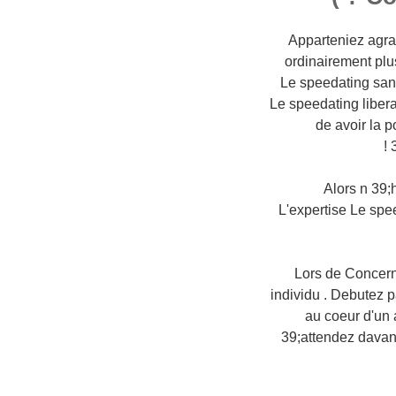
Apparteniez agrav
ordinairement pl
Le speedating sans
Le speedating libera
de avoir la p
Alors n 39;
L'expertise Le spee
Lors de Concern
individu . Debutez p
au coeur d'un 
39;attendez davant