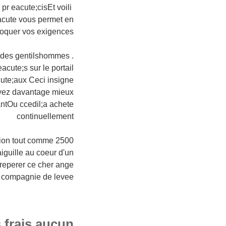
pr eacute;cisEt voili
eacute vous permet en
bloquer vos exigences
 des gentilshommes .
cute;s sur le portail
cute;aux Ceci insigne
ayez davantage mieux
antOu ccedil;a achete
continuellement
ation tout comme 2500
iguille au coeur d'un
reperer ce cher ange
 compagnie de levee
ais aucun ? )