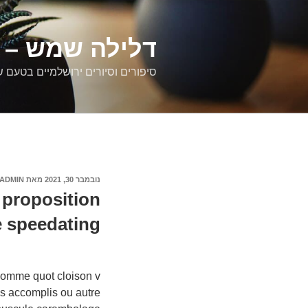
דילוג
לתוכן
דלילה שמש – ס
סיפורים וסיורים ירושלמיים בטעם 
פורסם
נובמבר 30, 2021
מאת
ADMIN
ב
 proposition
e speedating
somme quot cloison v
is accomplis ou autre