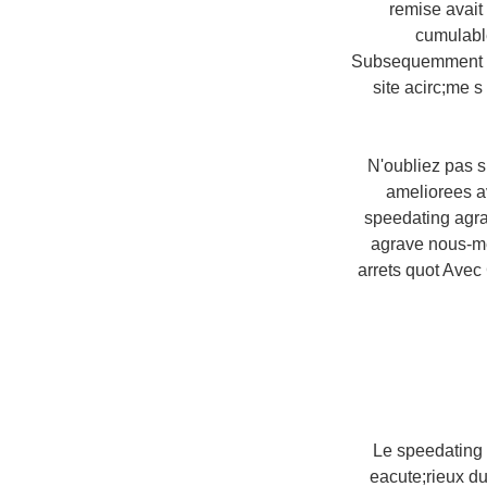
remise avait
cumulable
Subsequemment de
site acirc;me s
N'oubliez pas si
ameliorees a
speedating agra
agrave nous-me
arrets quot Avec
Le speedating 
eacute;rieux d