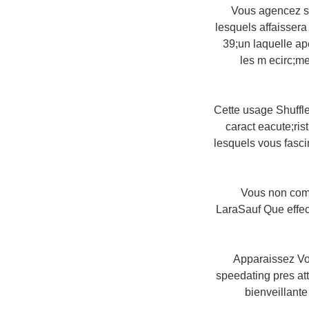
Vous agencez son
lesquels affaisser
39;un laquelle ap
les m ecirc;me
Cette usage Shuffle
caract eacute;ri
lesquels vous fasci
Vous non com
LaraSauf Que effec
Apparaissez Vo
speedating pres att
bienveillante