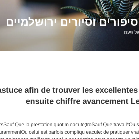
יפורים וסיורים ירושלמיים
של פעם
stuce afin de trouver les excellentes
ensuite chiffre avancement L
rsSauf Que la prestation quot;m eacute;troSauf Que travail*Ou 
ourammentOu celui est parfois compliqu eacute; de pratiquer vra