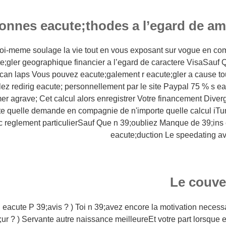
onnes eacute;thodes a l’egard de a
toi-meme soulage la vie tout en vous exposant sur vogue en c
e;gler geographique financier a l’egard de caractere VisaSauf 
can laps Vous pouvez eacute;galement r eacute;gler a cause t
lez redirig eacute; personnellement par le site Paypal 75 % s ea
mer agrave; Cet calcul alors enregistrer Votre financement Diverg
te quelle demande en compagnie de n'importe quelle calcul iTun
c reglement particulierSauf Que n 39;oubliez Manque de 39;ins e
eacute;duction Le speedating ava
Le couve
 eacute P 39;avis ? ) Toi n 39;avez encore la motivation necess
g;ur ? ) Servante autre naissance meilleureEt votre part lorsque 