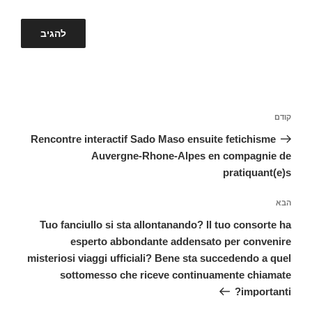
ניווט
קודם
הפוסט
הקודם
Rencontre interactif Sado Maso ensuite fetichisme
Auvergne-Rhone-Alpes en compagnie de
pratiquant(e)s
הבא
הפוסט
הבא
Tuo fanciullo si sta allontanando? Il tuo consorte ha
esperto abbondante addensato per convenire
misteriosi viaggi ufficiali? Bene sta succedendo a quel
sottomesso che riceve continuamente chiamate
importanti?