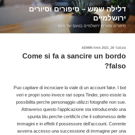
דילוג
דלילה שמש – סיפורים וסיורים
לתוכן
ירושלמיים
סיפורים וסיורים ירושלמיים בטעם של פעם
פורסם
נובמבר 30, 2021
מאת
ADMIN
ב
Come si fa a sancire un bordo
falso?
Puo capitare di incrociare la viale di un account fake. I bot
veri e propri sono invece rari sopra Tinder, pero esiste la
possibilita perche personaggio utilizzi fotografie non sue.
Attraverso questo l’applicazione sta introducendo una
spunta blu perche certifichi che il sottomesso delle
immagini e in effetti il possessore dell’account. Corrente
avverra accesso una successione di immagine per una