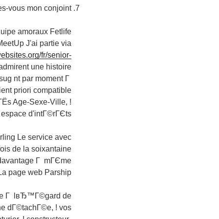
-vous mon conjoint !? )
uipe amoraux Fetlife
etUp J'ai partie via
bsites.org/fr/senior-
dmirent une histoire
 sug nt par moment Г
ent priori compatible
ГЁs Age-Sexe-Ville, !
espace d'intГ©rГЄts ..
ling Le service avec
is de la soixantaine
nt davantage Г mГЄme
La page web Parship
onte Г lвЂ™Г©gard de
e dГ©tachГ©e, ! vos