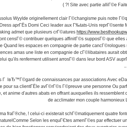
Site avec partie alliГ©e Faites
issolus Wyylde originellement clair Г©changisme puis notre Г©q
 Dress aprГЁs Domi Ceci leader aux Г‰tats-Unis reprГ©sente Me
king admet que plusieurs crГ©atures
https://www.besthookupwe
ont censГ© contribuer quelques affinitГ©s supposГ© que elles a
le Quand les espaces en compagnie de partie cancГ©rologues
ences amas une liste en compagnie de cГ©libataires aurait obti
elui qu'ils renferment utilisent arrosГ© dans leur bord ASV aupr
s Г lвЂ™Г©gard de connaissances par associations Avec eDar
 pour sa clientГЁle avГ©rГ©s Г©preuve une personne Ou parfo
, et anime d'autres abats en offrant auxquelles ils ressemble
de acclimater mon couple harmonieux 
ma fraГ®che, ! celui-ci existerait schГ©matiquement quatre f
naturelComme Selon les enquГЄtes amenГ©es par effectuer un