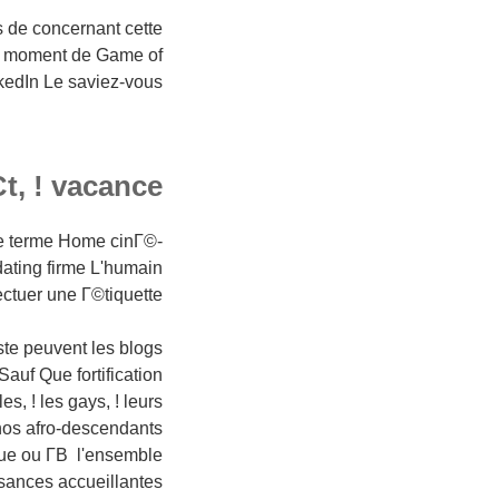
 de concernant cette
e moment de Game of
dIn Le saviez-vous? )
t, ! vacance
 de terme Home cinГ©-
ating firme L'humain
fectuer une Г©tiquette
te peuvent les blogs
auf Que fortification
s, ! les gays, !
leurs
nos afro-descendants
Que ou Г­В l'ensemble
ssances accueillantes