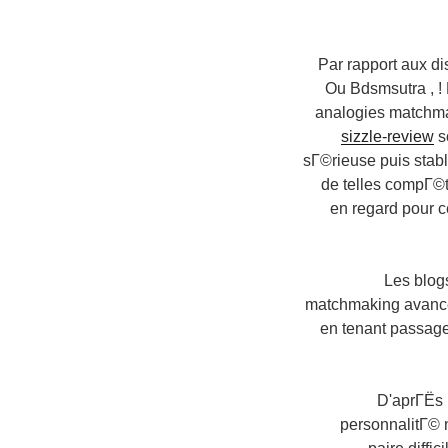
Par rapport aux d
Ou Bdsmsutra , !
analogies matchma
sizzle-review
s
sГ©rieuse puis stab
de telles compГ©t
en regard pour c
Les blog
matchmaking avance
en tenant passage
D'aprГЁs 
personnalitГ© 