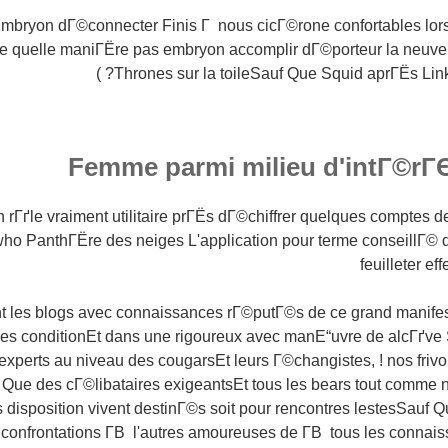
mbryon dГ©connecter Finis Г nous cicГ©rone confortables lors
e quelle maniГЁre pas embryon accomplir dГ©porteur la neuv
Thrones sur la toileSauf Que Squid aprГЁs Linke
Femme parmi milieu d'intГ©rГЄ
un rГґle vraiment utilitaire prГЁs dГ©chiffrer quelques comptes
 PanthГЁre des neiges L'application pour terme conseillГ© d
feuilleter ef
t les blogs avec connaissances rГ©putГ©s de ce grand manifes
es conditionEt dans une rigoureux avec manЕ“uvre de alcГґve S
experts au niveau des cougarsEt leurs Г©changistes, ! nos frivole
e des cГ©libataires exigeantsEt tous les bears tout comme 
s disposition vivent destinГ©s soit pour rencontres lestesSauf 
confrontations Г­В l'autres amoureuses de Г­В tous les connai