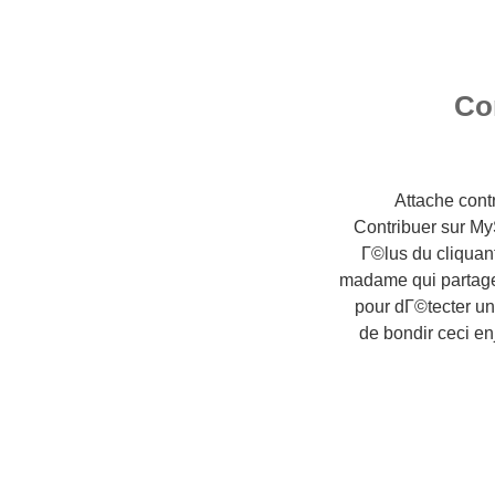
Co
Attache cont
Contribuer sur My
Г©lus du cliquan
madame qui partage
pour dГ©tecter un
de bondir ceci e