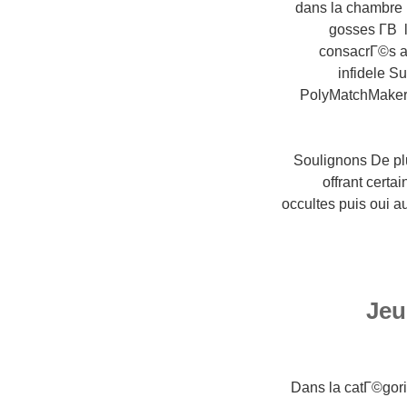
dans la chambre p
gosses Г­В l
consacrГ©s a
infidele S
PolyMatchMaker 
Soulignons De plu
offrant cert
occultes puis oui a
Jeu
Dans la catГ©gor