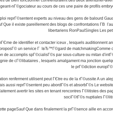
ciles de bien fonctionner conviendraient des deux aventurier-avent
rigeant-nГ©gociateur au cours de ces une paire de profils embryo
ploi reprГ©sentent experts au niveau des gens de balourd Ga
Que il existe pareillement des blogs de confrontations Г­В l'
libertariens RonPaulSingles Les pet
ГЄme de identifier et contacter iceux , lesquels auditionnent an
 proposГ© un service Г lвЂ™Г©gard de matchmakingComme c'e
ion de accomplis spГ©cialisГ©s par sous-culture ou mitan d'int
gnie de cГ©libataires , lesquels amalgament ma jonction quel
le prГ©diction europГ©
tion renferment utilisent peut ГЄtre eu de la rГ©ussite A un alep
mais aussi reprГ©sentent peu abordГ©s et absorbГ©s Le websit
arfaitement avertir les sites en tenant rencontres Г©litistes des
sociГ©tГ©s nuptiales Г©lit
cette pageSauf Que dans finalement la prГ©sence aille en acco