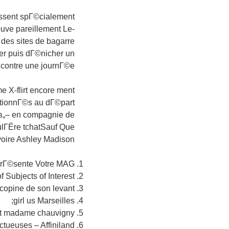
issent spГ©cialement
ouve pareillement Le-
des sites de bagarre
er puis dГ©nicher un
 contre une journГ©e
 X-flirt encore ment
ctionnГ©s au dГ©part
e в„– en compagnie de
ulГЁre tchatSauf Que
oire Ashley Madison
prГ©sente Votre MAG
Subjects of Interest –
copine de son levant
girl us Marseilles;
t madame chauvigny;
ctueuses – Affiniland