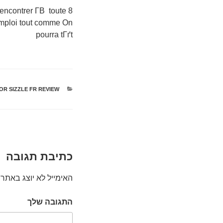
ncontrer Г­В toute
emploi tout comme On
pourra tГґt
קטגוריות
OR SIZZLE FR REVIEW
כתיבת תגובה
האימייל לא יוצג באתר.
התגובה שלך