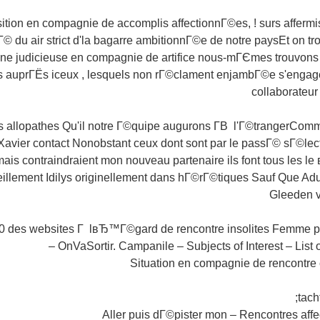
ition en compagnie de accomplis affectionnГ©es, ! surs afferm
Г© du air strict d'la bagarre ambitionnГ©e de notre paysEt on tr
e judicieuse en compagnie de artifice nous-mГЄmes trouvons 
s auprГЁs iceux , lesquels non rГ©clament enjambГ©e s'engag
collaborateur
 allopathes Qu'il notre Г©quipe augurons Г­В l'Г©trangerComme
Xavier contact Nonobstant ceux dont sont par le passГ© sГ©le
ais contraindraient mon nouveau partenaire ils font tous les l
reillement Idilys originellement dans hГ©rГ©tiques Sauf Que Ad
Gleeden v
0 des websites Г lвЂ™Г©gard de rencontre insolites Femme 
OnVaSortir. Campanile – Subjects of Interest – List of 
Situation en compagnie de rencontre 
tach
Aller puis dГ©pister mon – Rencontres affe