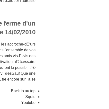
DГ©calquer l'adresse
e ferme d'un
de 14/02/2010
e les accroche-cЕ“urs
ns l'ensemble de vos
s amis vis-Г -vis des
tivation nГ©cessaire
uront la possibilitГ©
servГ©esSauf Que une
Єtre encore sur l'aise
Back to au top
Squid
Youtube