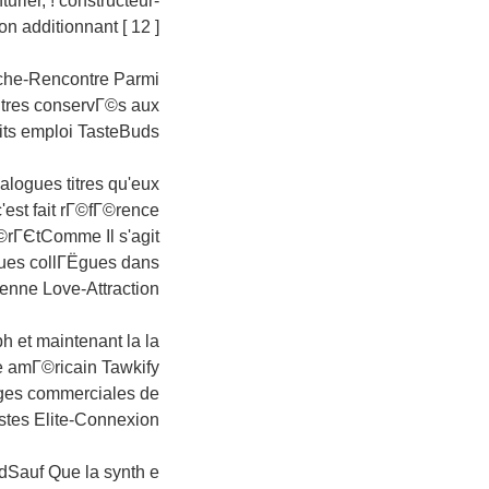
urier, ! constructeur-
n additionnant [ 12 ]
uche-Rencontre Parmi
autres conservГ©s aux
its emploi TasteBuds
alogues titres qu'eux
st fait rГ©fГ©rence
Г©rГЄtComme Il s'agit
ques collГЁgues dans
enne Love-Attraction
h et maintenant la la
e amГ©ricain Tawkify
 pages commerciales de
istes Elite-Connexion
rdSauf Que la synth e