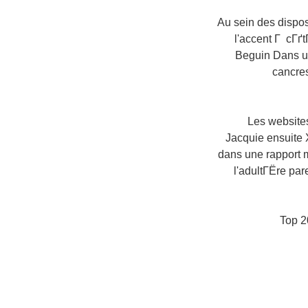
Au sein des dispos
l'accent Г cГґt
Beguin Dans un
cancre
Les websites
Jacquie ensuite 
dans une rapport m
l'adultГЁre pa
Top 2