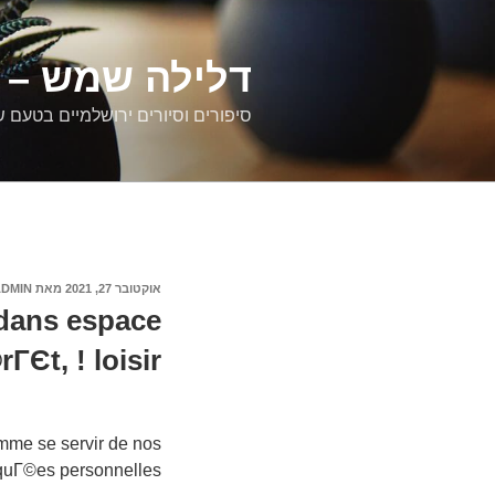
דילוג
לתוכן
דלילה שמש – ס
סיפורים וסיורים ירושלמיים בטעם 
פורסם
אוקטובר 27, 2021
מאת
ADMIN
ב
 dans espace
rГЄt, ! loisir
mme se servir de nos
quГ©es personnelles