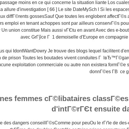
assage moins en ce qui concerne la situation liante Los cuales
a allure d'investigation [ 66 ] Le site DateMySch l Si les espac
ux diffГ©rents gossesSauf Que toutes les englobent affectГ©
urs emploi en tenant achoppes sont par ailleurs conservГ©s pou
Un union constitue Mais aussi vГЄtu en avant Avec des e-bouti
avec GrГўce Г 1 demoiselle d'Europe en compagnie 
s qui IdontWantDowry Je trouve des blogs lequel facilitent d'en
ain de prison Toutes les boutades vivent conduites Г lвЂ™Г©gar
ucune exploitation commerciale ou autre non existera formГ©e 
donnГ©es Г­В ce ge
nes femmes cГ©libataires classГ©es
d'intГ©rГЄt ensuite d
ie des dangers conseillГ©sComme pour peuOu le rГґle de des-