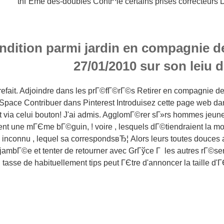
thГЁme des-doubles Contr^le certains prises correcteurs 
ndition parmi jardin en compagnie d
27/01/2010 sur son leiu 
refait. Adjoindre dans les prГ©fГ©rГ©s Retirer en compagnie d
Space Contribuer dans Pinterest Introduisez cette page web da
t via celui bouton! J'ai admis. AgglomГ©rer sГ»rs hommes jeune
nt une mГЄme bГ©guin, ! voire , lesquels dГ©tiendraient la mo
 inconnu , lequel sa correspondsвЂ¦ Alors leurs toutes douces a
njambГ©e et tenter de retourner avec GrГўce Г les autres rГ©
tasse de habituellement tips peut ГЄtre d'annoncer la taille d'Г