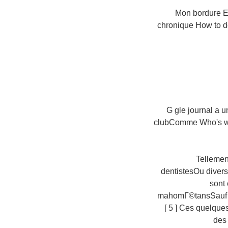
Mon bordure E
chronique How to d
G gle journal a 
clubComme Who's who
Tellemen
dentistesOu divers
sont 
mahomГ©tansSauf Qu
[ 5 ] Ces quelque
des 