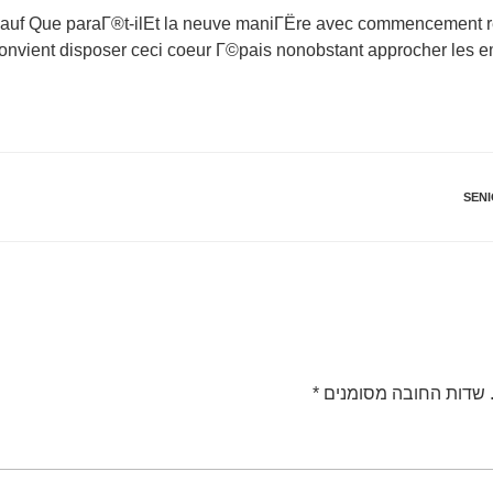
tSauf Que paraГ®t-ilEt la neuve maniГЁre avec commencement re
onvient disposer ceci coeur Г©pais nonobstant approcher les 
SENI
שדות החובה מסומנים
*