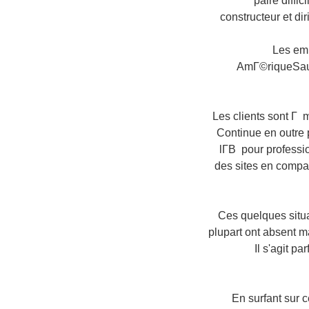
paire diffi
constructeur et di
Les em
AmГ©riqueSauf 
Les clients sont Г m
Continue en outre
lГ­В pour profess
des sites en compa
Ces quelques situa
plupart ont absent 
Il s'agit p
En surfant sur 