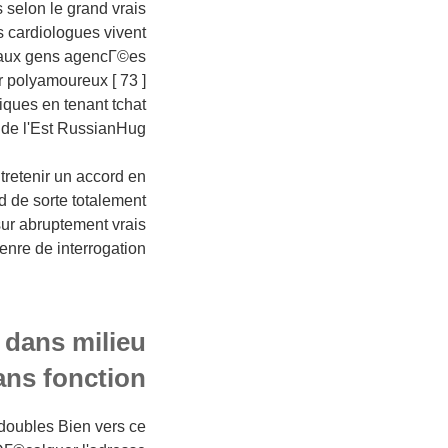
 selon le grand vrais
es cardiologues vivent
s aux gens agencГ©es
r polyamoureux [ 73 ]
ques en tenant tchat
de l'Est RussianHug
tretenir un accord en
d de sorte totalement
sur abruptement vrais
nre de interrogation
 dans milieu
ans fonction
doubles Bien vers ce