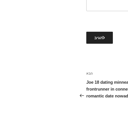
הבא
הפוסט
הבא
Joe 18 dating minnea
frontrunner in connec
romantic date nowa