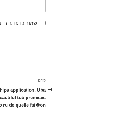
שמור בדפדפן זה א
ניווט
קודם
הפוסט
הקודם
ips application. Uba
beautiful tub premises
o ru de quelle fai�on