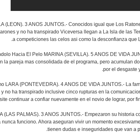
 (LEON). 3 ANOS JUNTOS.- Conocidos igual que Los Ratones
arones y no ha transpirado Viceversa llegan a La Isla de las T
a competiciones las celos asi como la desconfianza que L
olo Hacia El Pelo MARINA (SEVILLA). 5 ANOS DE VIDA JUNT
n la pareja mas consolidada de el programa, pero acumulan do
por el desgaste 
o LARA (PONTEVEDRA). 4 ANOS DE VIDA JUNTOS.- La fama 
y no ha transpirado inclusive cinco rupturas en la comunicaci
ite continuar a confiar nuevamente en el novio de lograr, por fin,
(LAS PALMAS). 3 ANOS JUNTOS.- Empezaron su historia con l
a nunca funciono. Ahora aseguran vivir un momento excesivam
tienen dudas e inseguridades que van a p