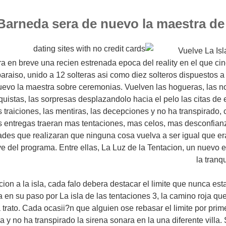
Barneda sera de nuevo la maestra d
Vuelve La Isl
a en breve una recien estrenada epoca del reality en el que cin
paraiso, unido a 12 solteras asi como diez solteros dispuestos
evo la maestra sobre ceremonias. Vuelven las hogueras, las no
quistas, las sorpresas desplazandolo hacia el pelo las citas de
as traiciones, las mentiras, las decepciones y no ha transpirado,
 entregas traeran mas tentaciones, mas celos, mas desconfianz
des que realizaran que ninguna cosa vuelva a ser igual que er
e del programa. Entre ellas, La Luz de la Tentacion, un nuevo 
la tranq
ion a la isla, cada falo debera destacar el limite que nunca est
a en su paso por La isla de las tentaciones 3, la camino roja que
a trato. Cada ocasii?n que alguien ose rebasar el limite por prim
 y no ha transpirado la sirena sonara en la una diferente villa. 