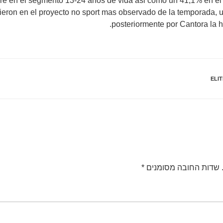
re en el segmento 13-24 anos de vida asi como un 41,1% en el
rtieron en el proyecto no sport mas observado de la temporada,
posteriormente por Cantora la 
ELI
שדות החובה מסומנים
*