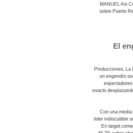
MANUEL Asi Co
sobre Puerto Re
El en
Producciones, La I
un engendro soc
espectadores.
exacto desplazando
Con una media 
lider indiscutible
En target comer