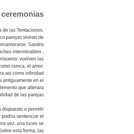
e ceremonias
a de las Tentaciones.
co parejas viviran de
 a enamorarse. Sandra
ches interminables ,
 ensueno; vuelven las
 como nunca, el amor.
a asi como infinidad
a antiguamente en el
elemento que alterara
uilidad de las parejas
a dispuesto a permitir
 podria sentenciar el
era vez, una luces se
Sobre esta forma, las