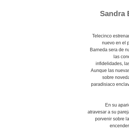
Sandra 
Telecinco estrenar
nuevo en el 
Barneda sera de nu
las con
infidelidades, l
Aunque las nuevas
sobre noveda
paradisiaco enclav
En su aparic
atravesar a su parej
porvenir sobre l
encendera