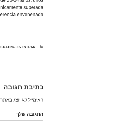
 de 25-34 anos, unos
 unicamente superada
herencia envenenada.
קטגוריות
TE-DATING-ES ENTRAR
כתיבת תגובה
האימייל לא יוצג באתר.
התגובה שלך