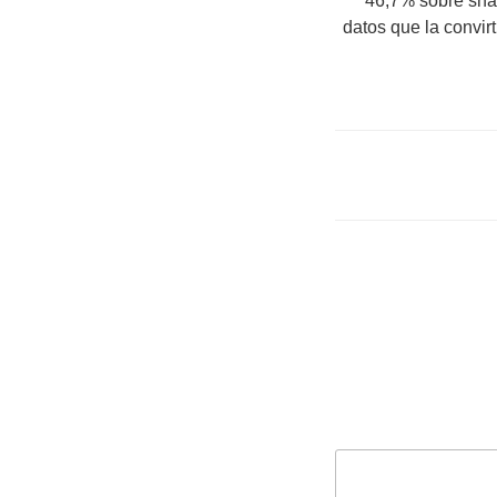
46,7% sobre sha
datos que la convi