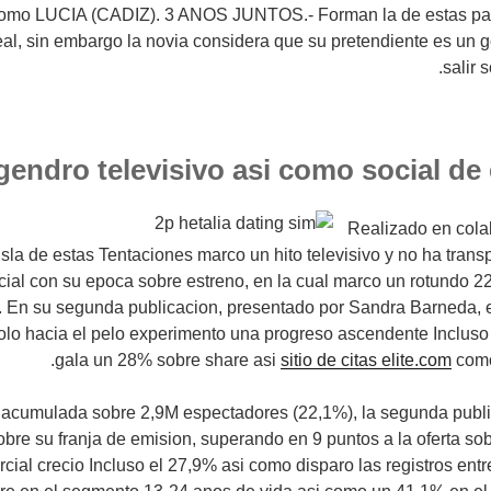
mo LUCIA (CADIZ). 3 ANOS JUNTOS.- Forman la de estas par
al, sin embargo la novia considera que su pretendiente es un 
salir 
gendro televisivo asi como social de 
Realizado en cola
sla de estas Tentaciones marco un hito televisivo y no ha transp
ial con su epoca sobre estreno, en la cual marco un rotundo 2
 En su segunda publicacion, presentado por Sandra Barneda, el
lo hacia el pelo experimento una progreso ascendente Incluso a
gala un 28% sobre share asi
sitio de citas elite.com
como
acumulada sobre 2,9M espectadores (22,1%), la segunda publ
 sobre su franja de emision, superando en 9 puntos a la oferta so
cial crecio Incluso el 27,9% asi como disparo las registros entr