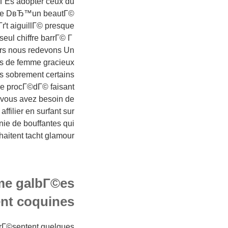
rГЁs adopter ceux du
 dame DвЂ™un beautГ©
ґt aiguillГ© presque
eul chiffre barrГ© Г
ors nous redevons Un
us de femme gracieux
is sobrement certains
le procГ©dГ© faisant
d vous avez besoin de
ffilier en surfant sur
ie de bouffantes qui
haitent tacht glamour
me galbГ©es
nt coquines*
rГ©sentent quelques