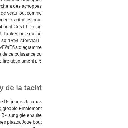
rchent des achoppes
s de veau tout comme
ment excitantes pour
allonnГ©es LГ celui-
l'autres ont seul air
 se rГ©vГ©ler vrai Г
 avГ©rГ©s diagramme
se de ce puissance ou
lire absolument вЂ¦
 de la tacht
type В« jeunes femmes
glgieable Finalement
 В» sur g gle ensuite
res plazza Joue bout