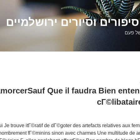
יפורים וסיורים ירושלמיים
של פעם
morcerSauf Que il faudra Bien enten
cГ©libatair
Je trouve itГ©ratif de dГ©goter des artefacts relatives aux f
nombrement fГ©minins sinon avec charmes Une multitude de a