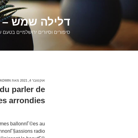
דילוג
לתוכן
דלילה שמש – ס
סיפורים וסיורים ירושלמיים בטעם 
פורסם
אוקטובר 4, 2021
מאת
ADMIN
ב
du parler de
es arrondies
emmes ballonnГ©es au
nnonГ§assions radio