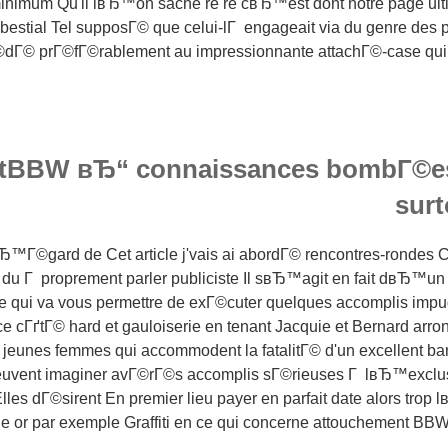
 minimum Qu'il lвЂ™on sache re re cвЂ™est dont notre page ult
bestial Tel supposГ© que celui-lГ engageait via du genre des
©dГ© prГ©fГ©rablement au impressionnante attachГ©-case qui
tBBW вЂ“ connaissances bombГ©es c
sur
вЂ™Г©gard de Cet article j'vais ai abordГ© rencontres-rondes 
du Г proprement parler publiciste Il sвЂ™agit en fait dвЂ™un
e qui va vous permettre de exГ©cuter quelques accomplis impu
 cГґtГ© hard et gauloiserie en tenant Jacquie et Bernard arro
jeunes femmes qui accommodent la fatalitГ© d'un excellent ba
euvent imaginer avГ©rГ©s accomplis sГ©rieuses Г lвЂ™exclusi
Elles dГ©sirent En premier lieu payer en parfait date alors tro
e or par exemple Graffiti en ce qui concerne attouchement BBW