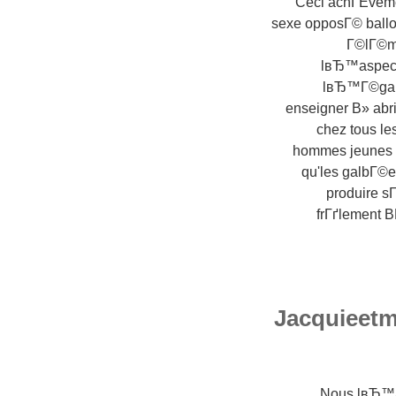
Ceci achГЁveme
sexe opposГ© ballo
Г©lГ©me
lвЂ™aspect 
lвЂ™Г©gard 
enseigner В» abr
chez tous le
hommes jeunes a
qu'les galbГ©e
produire sГ
frГґlement B
Jacquieetm
Nous lвЂ™av