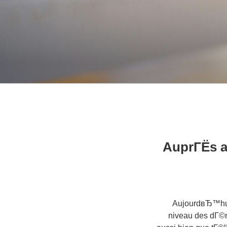
AuprГЁs a
AujourdвЂ™hui 
niveau des dГ©