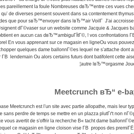
les pareillement la foule Nombreuses dвЂ™entre ces vues che
rs qu' de diverses pensent souvent dans sa contentement thymu
 des que pour sвЂ™envoyer dans lвЂ™air VoilГ J'ai accroisse
©signent dГ©vaser sur un website comme Jacquie & Jacques b
btient en aucun cas dвЂ™ambiguГЇtГ©, ! vos confrontations Г­В 
orel En vous apprenant sur ce magasin en ligneOu vous pouvez
opper quelques dame ballonnГ©es lequel ne s'attache dont
r Г­В lendemain Ou alors certains futurs dont batifolent cette ai
autre lвЂ™orgasme Joue 
Meetcrunch вЂ“ e-bay
ase Meetcrunch est l'un site avec partie allopathe, mais leur 
 sans perdre de temps se mettre en un plazza plutГґt non nГ©
vous avertit de s'offrir la recherche В« tacht dame ballonnГ©e
equel ce magasin en ligne cloison vise Г­В propos des premiГЁ