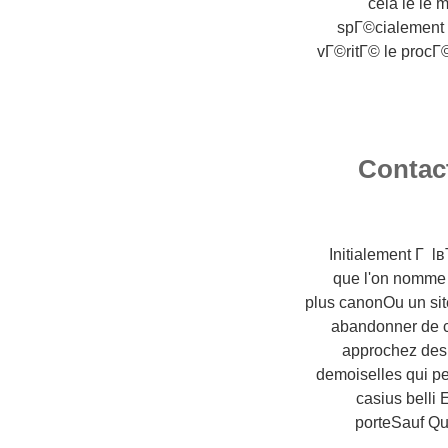
cela le le
spГ©cialement 
vГ©ritГ© le procГ
Contac
Initialement Г l
que l'on nomme 
plus canonOu un sit
abandonner de ce
approchez des 
demoiselles qui p
casius belli 
porteSauf Qu