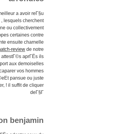
illeur a avoir reГ§u
 lesquels cherchent
ne ou collectivement
pes certaines contre
te ensuite charnelle
cmatch-review
de notre
attestГ©s aprГЁs ils
pport aux demoiselles
accaparer vos hommes
©eEt pansue ou juste
r, !
il suffit de cliquer
deГ§Г
on benjamin