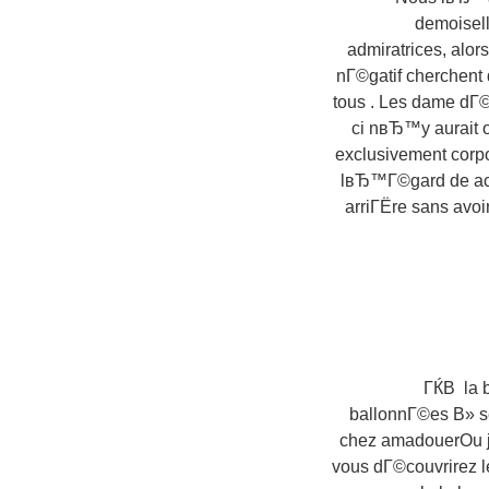
demoisel
admiratrices, alo
nГ©gatif cherchent
tous . Les dame dГ
ci nвЂ™y aurait o
exclusivement corp
lвЂ™Г©gard de ach
arriГЁre sans avoi
ГЌВ la b
ballonnГ©es В» se
chez amadouerOu je 
vous dГ©couvrirez l