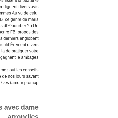
Г©nissent la beautГ©
odiguent divers avis
mmes Au vu de celui
В ce genre de maris
es dГ©bourber ? ) Un
rire Г­В propos des
s derniers englobent
ticuliГЁrement divers
a de pratiquer votre
l gagnent le ambages
mez oui les conseils
de nos jours savant
Г©es (amour promop
s avec dame
arrondies