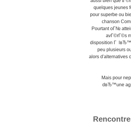
aussi bien que tГ©
quelques jeunes f
pour superbe ou bi
chanson Comm
Pourtant oГ№ attei
avГ©rГ©s m
disposition Г lвЂ™Г
peu plusieurs o
alors d'alternative
Mais pour nep
dвЂ™une ague
Rencontre