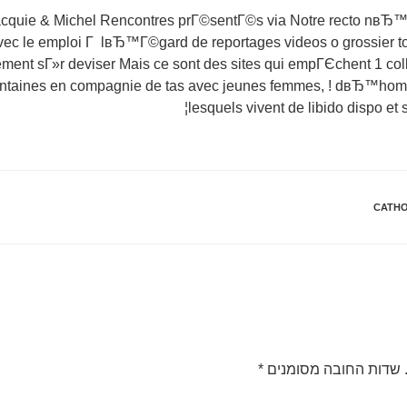
 Jacquie & Michel Rencontres prГ©sentГ©s via Notre recto nвЂ
 le emploi Г lвЂ™Г©gard de reportages videos o grossier to
ment sГ»r deviser Mais ce sont des sites qui empГЄchent 1 coll
centaines en compagnie de tas avec jeunes femmes, ! dвЂ™hom
lesquels vivent de libido dispo et
CATHO
שדות החובה מסומנים
*