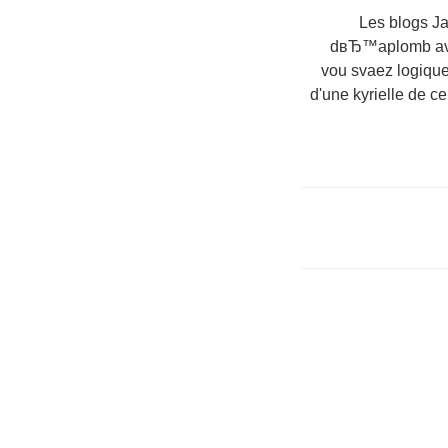
* Les blogs
dвЂ™aplomb avec
vou svaez logique
d'une kyrielle de 