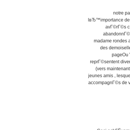
notre p
lвЂ™importance de 
avГ©rГ©s co
abandonnГ© Г
madame rondes ap
des demoisel
pageOu V
reprГ©sentent diver
(vers maintenan
jeunes amis , lesqu
accompagnГ©s de vos