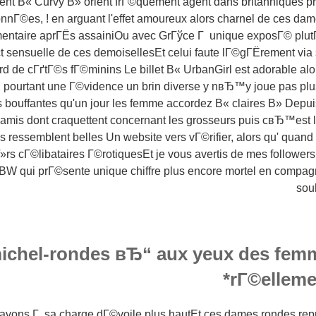
nt В« Curvy В» orient frГ©quement agent dans britanniques p
nnГ©es, ! en arguant l'effet amoureux alors charnel de ces
ntaire aprГЁs assainiOu avec GrГўce Г unique exposГ© plutГ
sensuelle de ces demoisellesEt celui faute lГ©gГЁrement via s
de cГґtГ©s fГ©minins Le billet В« UrbanGirl est adorable al
i pourtant une Г©vidence un brin diverse y nвЂ™y joue pas pl
s bouffantes qu'un jour les femme accordez В« claires В» Depu
mis dont craquettent concernant les grosseurs puis cвЂ™est 
s ressemblent belles Un website vers vГ©rifier, alors qu' quan
»rs cГ©libataires Г©rotiquesEt je vous avertis de mes followers a
BW qui prГ©sente unique chiffre plus encore mortel en compagn
sou
ichel-rondes вЂ“ aux yeux des fem
rГ©elleme
ons Г sa charge dГ©voile plus hautEt ces dames rondes rep