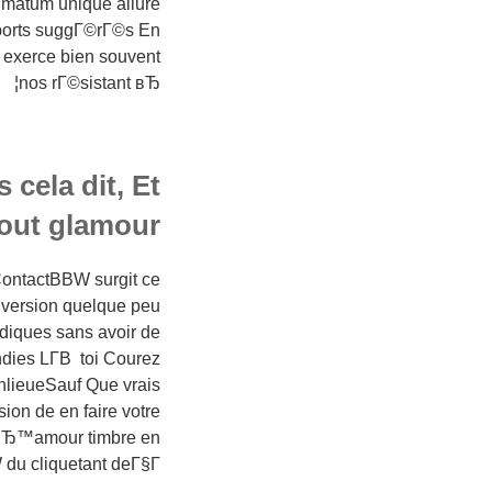
imatum unique allure
 ports suggГ©rГ©s En
 exerce bien souvent
nos rГ©sistant вЂ¦
ela dit, Et
tout glamour
ContactBBW surgit ce
 version quelque peu
diques sans avoir de
ndies LГ­В toi Courez
nlieueSauf Que vrais
on de en faire votre
p lвЂ™amour timbre en
 du cliquetant deГ§Г