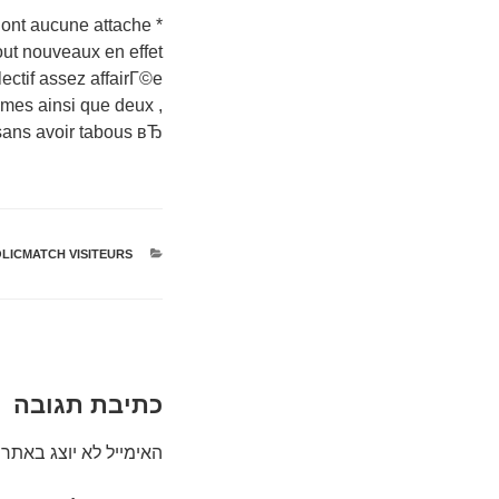
™ont aucune attache
ut nouveaux en effet
ectif assez affairГ©e
mes ainsi que deux ,
 sans avoir tabous вЂ¦
קטגוריות
LICMATCH VISITEURS
כתיבת תגובה
האימייל לא יוצג באתר.