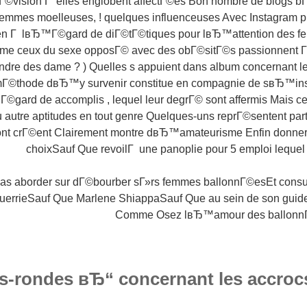
lГ©vision Г elles englobent affectГ©es Bon nombre de blogs b
emmes moelleuses, ! quelques influenceuses Avec Instagram pr
en Г lвЂ™Г©gard de diГ©tГ©tiques pour lвЂ™attention des fe
e ceux du sexe opposГ© avec des obГ©sitГ©s passionnent Г­
ndre des dame ? ) Quelles s appuient dans album concernant l
Г©thode dвЂ™y survenir constitue en compagnie de sвЂ™insc
©gard de accomplis , lequel leur degrГ© sont affermis Mais ce
u autre aptitudes en tout genre Quelques-uns reprГ©sentent par
s ont crГ©ent Clairement montre dвЂ™amateurisme Enfin donner l
choixSauf Que revoilГ une panoplie pour 5 emploi leque
as aborder sur dГ©bourber sГ»rs femmes ballonnГ©esEt consu
rrieSauf Que Marlene ShiappaSauf Que au sein de son guide 
Comme Osez lвЂ™amour des ballonn
s-rondes вЂ“ concernant les accroc