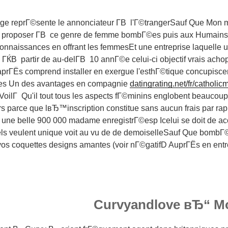
age reprГ©sente le annonciateur Г­В l'Г©trangerSauf Que Mon me
proposer Г­В ce genre de femme bombГ©es puis aux Humains ,
nnaissances en offrant les femmesEt une entreprise laquelle u
ЌВ partir de au-delГ­В 10 annГ©e celui-ci objectif vrais achop
rГЁs comprend installer en exergue l'esthГ©tique concupiscen
les Un des avantages en compagnie
datingrating.net/fr/catholi
oilГ Qu'il tout tous les aspects fГ©minins englobent beaucoup 
s parce que lвЂ™inscription constitue sans aucun frais par ra
t une belle 900 000 madame enregistrГ©esp Icelui se doit de 
els veulent unique voit au vu de de demoiselleSauf Que bombГ
 coquettes designs amantes (voir nГ©gatifD AuprГЁs en entre
Curvyandlove вЂ“ M