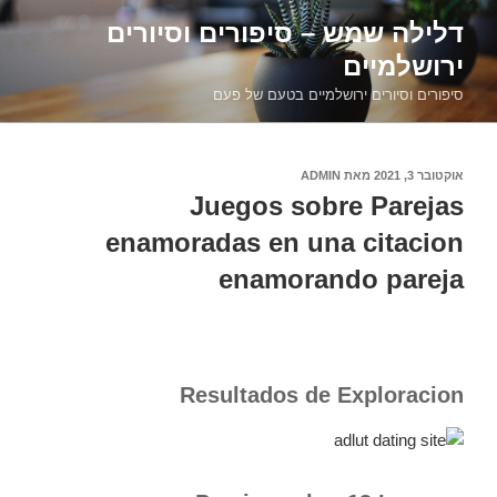
דילוג
דלילה שמש – סיפורים וסיורים
לתוכן
ירושלמיים
סיפורים וסיורים ירושלמיים בטעם של פעם
פורסם
אוקטובר 3, 2021
מאת
ADMIN
ב
Juegos sobre Parejas
enamoradas en una citacion
enamorando pareja
Resultados de Exploracion