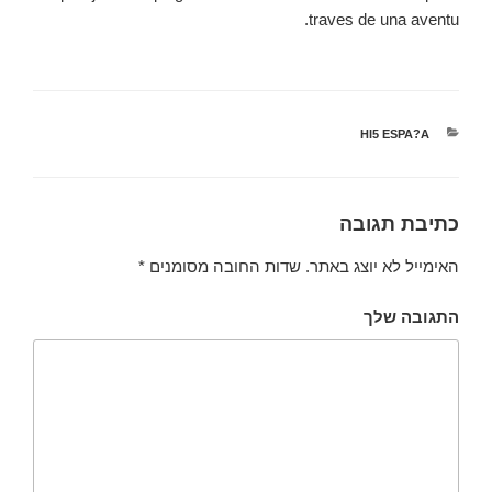
traves de una aventu.
קטגוריות
HI5 ESPA?A
כתיבת תגובה
האימייל לא יוצג באתר.
שדות החובה מסומנים
*
התגובה שלך