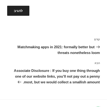
ניווט
קודם
הפוסט
הקודם
Matchmaking apps in 2021: formally better but
threats nonetheless loom
הבא
הפוסט
הבא
Associate Disclosure : If you buy one thing through
one of our website links, you'll not pay out a penny
most, but we would collect a smallish amount.